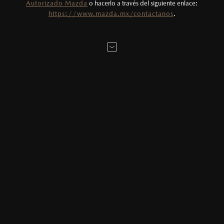
Autorizado Mazda
o hacerlo a través del siguiente enlace:
Fotos meramente ilustrativas. Para uso
https://www.mazda.mx/contactanos
.
HÉROES MAZDA
publicitario.
Por toda la gente que actúa con el corazón.
13/05/2021
Compartir en:
Los tres Héroes Mazda con mayor
cantidad de votos se llevarán a
casa un Mazda3 Sedán iSport
2021.
Un verdadero héroe es quien toma la oportunidad de ayudar como