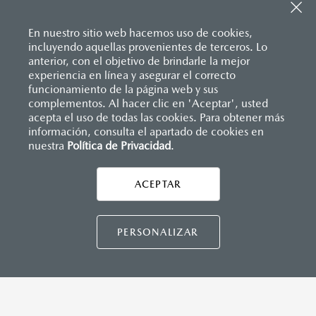
Inicio
Comunidad Mazda
Newsroom
Boletines informativos
En nuestro sitio web hacemos uso de cookies,
Héroes Mazda
incluyendo aquellas provenientes de terceros. Lo
anterior, con el objetivo de brindarle la mejor
experiencia en línea y asegurar el correcto
funcionamiento de la página web y sus
complementos. Al hacer clic en 'Aceptar', usted
acepta el uso de todas las cookies. Para obtener más
información, consulta el apartado de cookies en
nuestra
Política de Privacidad
.
AYUDA Y SOPORTE
Asistencia vial
ACEPTAR
CONTÁCTANOS
Manuales del propietario
Preguntas frecuentes
PERSONALIZAR
Mapa de sitio
DISTRIBUIDORES MAZDA