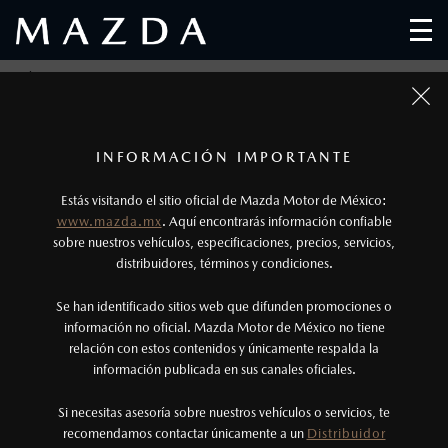
HÉROES MAZDA
1
Fotos meramente ilustrativas. Para uso publicitario.
Los precios y especificaciones indicados en esta
INFORMACIÓN IMPORTANTE
página son al menudeo, sugeridos por el
Estás visitando el sitio oficial de Mazda Motor de México:
fabricante, en moneda de los Estados Unidos
www.mazda.mx
. Aquí encontrarás información confiable
Mexicanos, incluyen: I.V.A., e I.S.A.N., y
sobre nuestros vehículos, especificaciones, precios, servicios,
distribuidores, términos y condiciones.
pueden cambiar sin previo aviso, no incluyen:
tenencias, placas, accesorios, seguro y gastos
Se han identificado sitios web que difunden promociones o
administrativos. Mazda de México, se reserva el
información no oficial. Mazda Motor de México no tiene
relación con estos contenidos y únicamente respalda la
derecho de modificar las especificaciones y los
información publicada en sus canales oficiales.
precios de sus productos, sin aviso previo al
consumidor.
Si necesitas asesoría sobre nuestros vehículos o servicios, te
recomendamos contactar únicamente a un
Distribuidor