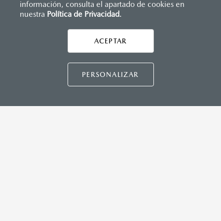
información, consulta el apartado de cookies en
nuestra
Política de Privacidad
.
AYUDA Y SOPORTE
Asistencia vial
ACEPTAR
CONTÁCTANOS
Manuales del propietario
Preguntas frecuentes
PERSONALIZAR
Mapa de sitio
DISTRIBUIDORES MAZDA
NUESTRAS POLÍTICAS
COMUNIDAD MAZDA