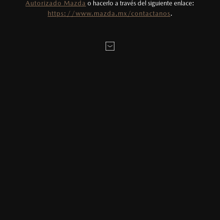
Autorizado Mazda
o hacerlo a través del siguiente enlace:
https://www.mazda.mx/contactanos
.
MAZDA DE MÉXICO FORTALECE SU
ESTRUCTURA
Nueva etapa en Operaciones Nacionales de Mazda de
México
03/06/2025
Compartir en:
Para nosotros en Mazda crecer a través de aquellas personas que
comparten los valores y visión de la marca ha sido y será clave para
llegar hasta donde lo hemos imaginado. Es por esto que, efectivo 1
de julio, el área de Operaciones se fortalece dando la bienvenida a
Alfonso Chiquini como Director Nacional de Operaciones.
Alfonso reportará a Araceli Contreras, Vicepresidente de