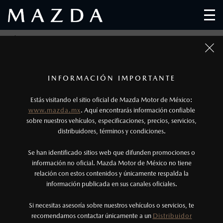
MAZDA DE MÉXICO FORTALECE SU ESTRUCTURA
1
Los precios y especificaciones indicados en esta
INFORMACIÓN IMPORTANTE
página son al menudeo, sugeridos por el
Estás visitando el sitio oficial de Mazda Motor de México:
fabricante, en moneda de los Estados Unidos
www.mazda.mx
. Aquí encontrarás información confiable
Mexicanos, incluyen: I.V.A., e I.S.A.N., y
sobre nuestros vehículos, especificaciones, precios, servicios,
distribuidores, términos y condiciones.
pueden cambiar sin previo aviso, no incluyen:
tenencias, placas, accesorios, seguro y gastos
Se han identificado sitios web que difunden promociones o
administrativos. Mazda de México, se reserva el
información no oficial. Mazda Motor de México no tiene
relación con estos contenidos y únicamente respalda la
derecho de modificar las especificaciones y los
información publicada en sus canales oficiales.
precios de sus productos, sin aviso previo al
consumidor.
Si necesitas asesoría sobre nuestros vehículos o servicios, te
recomendamos contactar únicamente a un
Distribuidor