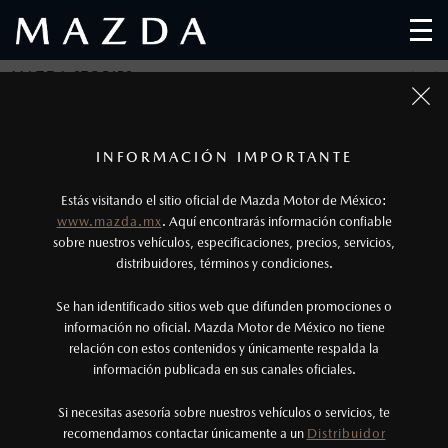
MAZDA STORIES
Regresar
1
Fotos meramente ilustrativas. Para uso publicitario.
Los precios y especificaciones indicados en esta
INFORMACIÓN IMPORTANTE
página son al menudeo, sugeridos por el
KODO EN ESCENA
Estás visitando el sitio oficial de Mazda Motor de México:
fabricante, en moneda de los Estados Unidos
www.mazda.mx
. Aquí encontrarás información confiable
Mexicanos, incluyen: I.V.A., e I.S.A.N., y
sobre nuestros vehículos, especificaciones, precios, servicios,
Publicado el: 25/01/19
distribuidores, términos y condiciones.
pueden cambiar sin previo aviso, no incluyen:
tenencias, placas, accesorios, seguro y gastos
Se han identificado sitios web que difunden promociones o
administrativos. Mazda de México, se reserva el
información no oficial. Mazda Motor de México no tiene
relación con estos contenidos y únicamente respalda la
derecho de modificar las especificaciones y los
información publicada en sus canales oficiales.
precios de sus productos, sin aviso previo al
KODO NO SOLO ES UN CONCEPTO ADAPTADO A DISTINTOS
consumidor.
Si necesitas asesoría sobre nuestros vehículos o servicios, te
VEHÍCULOS. ES UNA SERIE DE PRINCIPIOS Y ES POR ELLO, QUE
recomendamos contactar únicamente a un
Distribuidor
PUEDE SER ADAPTADO A ALGO MÁS QUE UN VEHÍCULO.