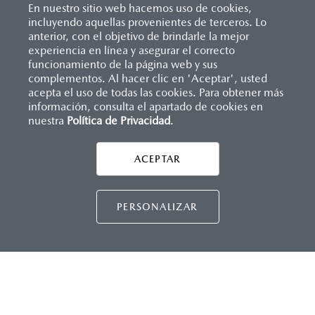
En nuestro sitio web hacemos uso de cookies,
Kodo en escena
incluyendo aquellas provenientes de terceros. Lo
anterior, con el objetivo de brindarle la mejor
experiencia en línea y asegurar el correcto
funcionamiento de la página web y sus
complementos. Al hacer clic en 'Aceptar', usted
acepta el uso de todas las cookies. Para obtener más
información, consulta el apartado de cookies en
nuestra
Política de Privacidad
.
AYUDA Y SOPORTE
Asistencia vial
ACEPTAR
CONTÁCTANOS
Manuales del propietario
Preguntas frecuentes
PERSONALIZAR
Mapa de sitio
DISTRIBUIDORES MAZDA