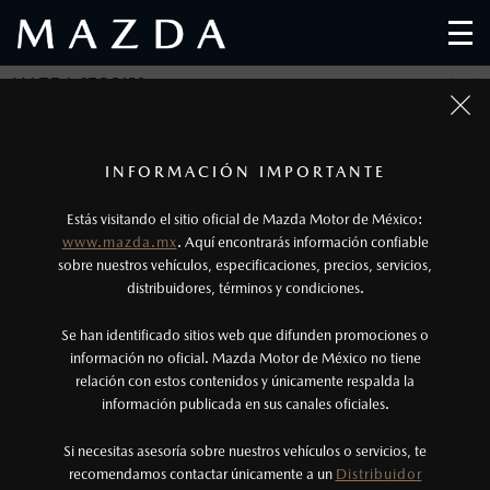
MAZDA STORIES
Regresar
1
Los precios y especificaciones indicados en esta
INFORMACIÓN IMPORTANTE
página son al menudeo, sugeridos por el
"MADMAZ"
Estás visitando el sitio oficial de Mazda Motor de México:
fabricante, en moneda de los Estados Unidos
www.mazda.mx
. Aquí encontrarás información confiable
Mexicanos, incluyen: I.V.A., e I.S.A.N., y
sobre nuestros vehículos, especificaciones, precios, servicios,
Publicado el: 06/03/19
distribuidores, términos y condiciones.
pueden cambiar sin previo aviso, no incluyen:
tenencias, placas, accesorios, seguro y gastos
Se han identificado sitios web que difunden promociones o
administrativos. Mazda de México, se reserva el
información no oficial. Mazda Motor de México no tiene
relación con estos contenidos y únicamente respalda la
derecho de modificar las especificaciones y los
información publicada en sus canales oficiales.
precios de sus productos, sin aviso previo al
JOHNNY, ESPOSO DE LISA CRITICOS, ES TAL VEZ EL MEJOR
consumidor.
Si necesitas asesoría sobre nuestros vehículos o servicios, te
MARIDO DEL MUNDO. PARA NAVIDAD, LE REGALÓ UN MAZDA
recomendamos contactar únicamente a un
Distribuidor
1000 MODELO 1972, AUNQUE DENTRO DE SU COLECCIÓN