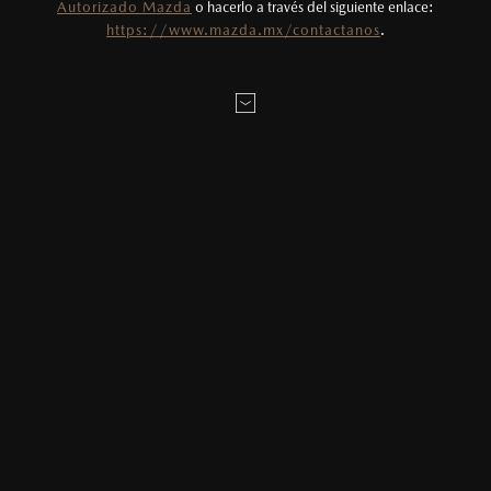
Autorizado Mazda
o hacerlo a través del siguiente enlace:
TAMBIÉN SE ENCUENTRA EL MAZDA RS COUPÉ Y EL MAZDA R100
https://www.mazda.mx/contactanos
.
MÁS RÁPIDO DEL MUNDO. CONTINÚA LEYENDO ESTÁ
ROMÁNTICA HISTORIA.
Algunas personas reciben calcetines o cupones de regalo en
Navidad, pero no es el caso de Lisa Criticos. Su esposo le obsequió
un Mazda 1000 modelo 1972, personalizado a su gusto. Bueno,
¿qué podríamos esperar de esta pareja australiana que opera JC
Racing, especialistas en personalizar autos y monstruos de
arrancones?
“Mi esposo Johnny me regaló el MadMaz. En un principio, este
vehículo utilitario le pertenecía a unos amigos que dejaban a sus
hijos manejarlo por los alrededores de su granja”, comenta Lisa.
“También tengo un Mazda RS Coupé que usamos solamente los
fines de semana, pero el MadMaz es el coche de diario”.