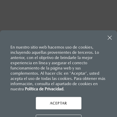
Inicio
Comunidad Mazda
Mazda Stories
En nuestro sitio web hacemos uso de cookies,
Centricidad Humana
"Madmaz"
incluyendo aquellas provenientes de terceros. Lo
anterior, con el objetivo de brindarle la mejor
experiencia en línea y asegurar el correcto
funcionamiento de la página web y sus
complementos. Al hacer clic en 'Aceptar', usted
acepta el uso de todas las cookies. Para obtener más
información, consulta el apartado de cookies en
nuestra
Política de Privacidad
.
AYUDA Y SOPORTE
Asistencia vial
ACEPTAR
CONTÁCTANOS
Manuales del propietario