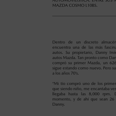
AUTOMOVILÍSTICA. ENTRE SUS
MAZDA COSMO L10BS.
Dentro de un discreto almacén
encuentra una de las más fascin
autos. Su propietario, Danny Irvi
autos Mazda. Tan pronto como Dann
compró su primer Mazda, un 626
sigue estando como nuevo. Pero su
a los años 70’s.
“Mi tío compró uno de los prim
que siendo niño, me encantaba ver 
llegaba hasta las 8,000 rpm. 
momento, y de ahí que sean 26
Danny.