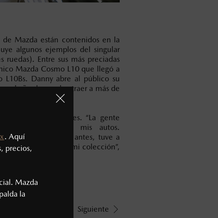
a de Mazda están contenidos en la
luye algunos ejemplos del singular
s ruedas). Entre sus más preciadas
́nico Mazda Cosmo L10 que llegó a
 L10Bs. Danny abre al público su
z al año, logrando atraer a más de
 solicitudes especiales. “La gente
el mundo para ver mis autos.
x
. Aquí
oven de Hong Kong y antes, tuve a
tralia solo para ver mi colección”,
, precios,
cial. Mazda
palda la
Siguiente