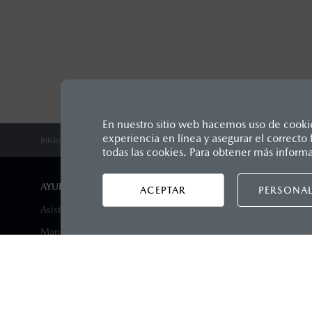
En nuestro sitio web hacemos uso de cookies
experiencia en línea y asegurar el correct
Inicio
Comunidad Mazda
Mazda Stories
Centricidad Humana
Los precios y especificaciones in
todas las cookies. Para obtener más inform
1
Unidos Mexicanos, incluyen: I.V.A
seguro y gastos administrativos. 
AYUDA Y SOPORTE
DISTRIB
ACEPTAR
PERSONAL
productos, sin aviso previo al co
Asistencia vial
Encuentra 
Manuales del propietario
Agenda tu 
Preguntas frecuentes
Contactar
Mapa de sitio
Agendar p