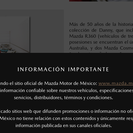
Más de 50 años de la histori
colección de Danny, que inc
Mazda R360 (vehículos de tre
posesiones se encuentran el u
Australia, y dos Mazda Cosmo
“cochera tamaño hangar” una ve
400 personas.
INFORMACIÓN IMPORTANTE
Sin embargo, también recibe
viene de todas partes d
tando el sitio oficial de Mazda Motor de México:
www.mazda.m
Recientemente recibí a un j
otro de Holanda que vino a Aus
información confiable sobre nuestros vehículos, especificaciones
explica.
servicios, distribuidores, términos y condiciones.
ficado sitios web que difunden promociones o información no ofi
México no tiene relación con estos contenidos y únicamente res
información publicada en sus canales oficiales.