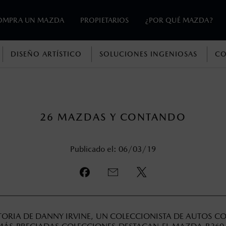
OMPRA UN MAZDA
PROPIETARIOS
¿POR QUÉ MAZDA?
DISEÑO ARTÍSTICO
SOLUCIONES INGENIOSAS
CO
en esta página son al menudeo, sugeridos por el fabricante, en m
o, no incluyen: tenencias, placas, accesorios, seguro y gastos ad
s de sus productos, sin aviso previo al consumidor.
26 MAZDAS Y CONTANDO
Publicado el: 06/03/19
TORIA DE DANNY IRVINE, UN COLECCIONISTA DE AUTOS CO