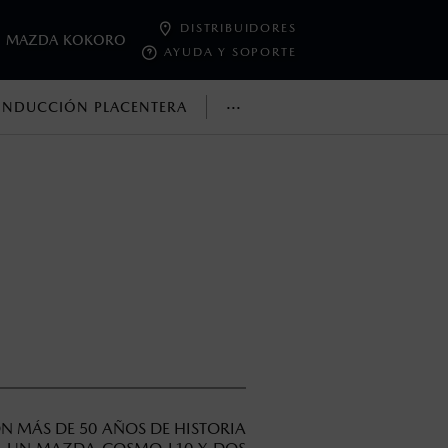
DISTRIBUIDORES
MAZDA KOKORO
AYUDA Y SOPORTE
···
NDUCCIÓN PLACENTERA
oneda de los Estados Unidos Mexicanos, incluyen: I.V.A., e
ministrativos. Mazda de México, se reserva el derecho de
N MÁS DE 50 AÑOS DE HISTORIA