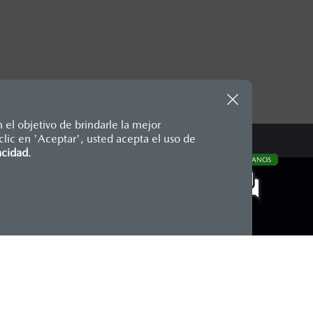
 el objetivo de brindarle la mejor
lic en 'Aceptar', usted acepta el uso de
te, en moneda de los Estados
acidad
.
CONTÁCTANOS
nencias, placas, accesorios,
aciones y los precios de sus
COMUNIDAD MAZDA
Blog Mazda
Newsroom
Mazda Stories
Momentos Mazda