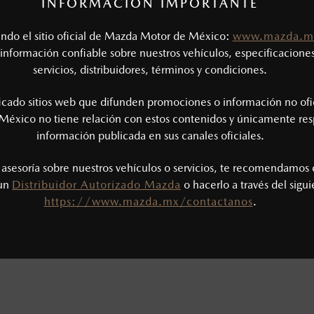
INFORMACIÓN IMPORTANTE
zas exceda el LUC (Límite Único Combinado) se deberá pagar la d
tando el sitio oficial de Mazda Motor de México:
www.mazda.m
información confiable sobre nuestros vehículos, especificaciones
servicios, distribuidores, términos y condiciones.
gado por el poseedor del vehículo.
ficado sitios web que difunden promociones o información no ofi
México no tiene relación con estos contenidos y únicamente res
e y emisiones de CO
se obtuvieron en condiciones controladas d
información publicada en sus canales oficiales.
2
ejo convencional, debido a condiciones climatológicas, combusti
s asesoría sobre nuestros vehículos o servicios, te recomendamos 
 un
Distribuidor Autorizado Mazda
o hacerlo a través del sigu
ibilidad de la parte trasera del vehículo.
https://www.mazda.mx/contactanos
.
s un sistema electrónico para ayudar al conductor a mantener el 
omo la velocidad, las condiciones de carretera y el tipo de man
ara más detalles.
 y tomar en cuenta el tráfico a tu alrededor.