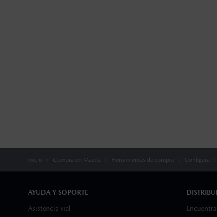
18
Existen factores por los que SCBS puede no
reflejen el láser de forma correcta) El mal
accidentes ayudando al conductor a evitar 
combinación de dichos sistemas puede pre
en todo momento. No todos estos sistemas
para obtener detalles sobre la disponibili
19
La información proporcionada tiene fines 
o condiciones. Para obtener detalles prec
Inicio
Compra un Mazda
Herramientas de compra
Configura
AYUDA Y SOPORTE
DISTRIB
Asistencia vial
Encuentra 