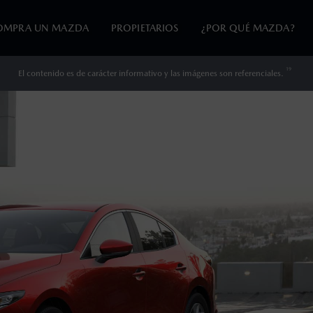
OMPRA UN MAZDA
PROPIETARIOS
¿POR QUÉ MAZDA?
19
El contenido es de carácter informativo y las imágenes son referenciales.
en esta página son al menudeo, sugeridos por el fabricante, en m
o, no incluyen: tenencias, placas, accesorios, seguro y gastos ad
s de sus productos, sin aviso previo al consumidor.
cuando viajes con niños utiliza los dispositivos de anclaje que se 
ooth Sig, Inc. Todos los derechos reservados. Este sistema funcio
patibilidad de equipos.
ulo nuevo. Consulta el apartado de Garantía Extendida para cono