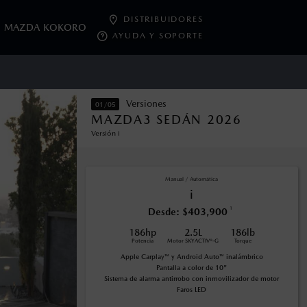
DISTRIBUIDORES
MAZDA KOKORO
AYUDA Y SOPORTE
Versiones
01/05
oneda de los Estados Unidos Mexicanos, incluyen: I.V.A., e
MAZDA3 SEDÁN 2026
ministrativos. Mazda de México, se reserva el derecho de
Versión i
Manual / Automática
encuentran disponibles en el asiento trasero para asegurar la
i
1
Desde: $403,900
186hp
2.5L
186lb
na con ciertos dispositivos electrónicos. Consulta en
Potencia
Motor SKYACTIV®-G
Torque
Apple Carplay™ y Android Auto™ inalámbrico
Pantalla a color de 10"
Sistema de alarma antirrobo con inmovilizador de motor
Faros LED
cer las condiciones.