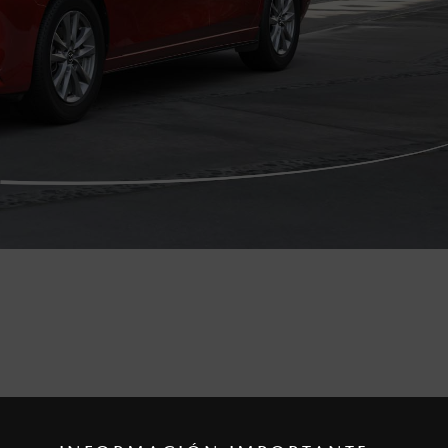
enza una vez que la Garantía de Fábrica del vehículo haya vencid
11,000 km en el odómetro y menos de 12 meses de haber sido f
ento es válida únicamente para los clientes que adquirieron la Gar
steriores de haber sido entregado al propietario.
asta 4 años de antigüedad, con más de 90 días de uso particular 
ñía de Seguros.