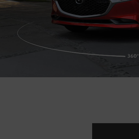
5
Lo que ocurra primero.
La vigencia de la Garantía Extendida comi
km.
6
Vehículos nuevos o usados con menos de 
7
La cobertura de la Pantalla de entretenimi
8
No incluye asistencia vial.
9
Con hasta 3,000 km recorridos y 90 días po
10
Cobertura disponible para vehículos con h
11
Aplica condiciones generales de la Compa