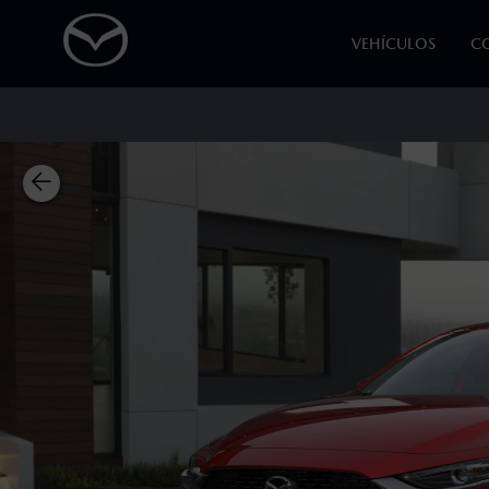
VEHÍCULOS
C
1
Los precios y especificaciones indicados 
I.S.A.N., y pueden cambiar sin previo avis
modificar las especificaciones y los precio
2
Utiliza siempre el cinturón de seguridad y 
silla.
3
®
Bluetooth
es una marca registrada de Bluet
mazda.mx para más información sobre com
4
Precio de compra simultánea con un vehíc