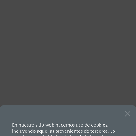
Inicio
Legales
Términos y condiciones Momentos Mazda
En nuestro sitio web hacemos uso de cookies,
incluyendo aquellas provenientes de terceros. Lo