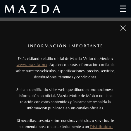
TÉRMINOS Y CONDICIONES
1
Los precios y especificaciones indicados en esta
INFORMACIÓN IMPORTANTE
DINÁMICA MOMENTOS MAZDA
página son al menudeo, sugeridos por el
Estás visitando el sitio oficial de Mazda Motor de México:
fabricante, en moneda de los Estados Unidos
www.mazda.mx
. Aquí encontrarás información confiable
Los siguientes términos y condiciones regirán la dinámica
Mexicanos, incluyen: I.V.A., e I.S.A.N., y
sobre nuestros vehículos, especificaciones, precios, servicios,
denominada “Momentos Mazda” (en lo sucesivo “La
distribuidores, términos y condiciones.
pueden cambiar sin previo aviso, no incluyen:
Dinámica”), la cual ha sido desarrollada por Mazda Motor
tenencias, placas, accesorios, seguro y gastos
Se han identificado sitios web que difunden promociones o
de México, S. de R.L. de C.V. (en lo sucesivo “Mazda de
administrativos. Mazda de México, se reserva el
información no oficial. Mazda Motor de México no tiene
México”).
relación con estos contenidos y únicamente respalda la
derecho de modificar las especificaciones y los
información publicada en sus canales oficiales.
precios de sus productos, sin aviso previo al
La vigencia de esta serie de dinámicas será del 01 de julio
consumidor.
Si necesitas asesoría sobre nuestros vehículos o servicios, te
de 2023, fecha de inicio de registro y competencia, hasta el
recomendamos contactar únicamente a un
Distribuidor