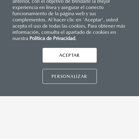
anterior, con el objetivo de brindarle la mejor
experiencia en línea y asegurar el correcto
funcionamiento de la página web y sus
complementos. Al hacer clic en 'Aceptar', usted
acepta el uso de todas las cookies. Para obtener más
información, consulta el apartado de cookies en
nuestra
Política de Privacidad
.
AYUDA Y SOPORTE
Asistencia vial
ACEPTAR
CONTÁCTANOS
Manuales del propietario
Preguntas frecuentes
PERSONALIZAR
Mapa de sitio
DISTRIBUIDORES MAZDA
NUESTRAS POLÍTICAS