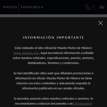
¿CÓMO COMPRAR MI MAZDA?
SERVICIOS Y MANTENIMIENTO
REGRESAR A VEHÍCULOS
VEHÍCULOS
AUTOS
SUVS
HÍBRIDOS
PICKUPS
ROA
FINANCIAMIENTO
MANTENIMIENTO MAZDA BT-50
1
MAZDA MX-5 RF 2026
COTIZA TU MAZDA
Todas las imágenes del sitio son meramente ilustrativas.
GARANTÍA
Los valores de rendimiento de combustible y
INFORMACIÓN IMPORTANTE
INFORMACIÓN DE COMPRA
emisiones de CO
se obtuvieron en condiciones
MAZDA2 SEDÁN
2026
2
ESPECIFICACIONES
Estás visitando el sitio oficial de Mazda Motor de México:
CITA DE SERVICIO
$301,900
5
controladas de laboratorio que pueden o no ser
DESDE
www.mazda.mx
. Aquí encontrarás información confiable
NOSOTROS
reproducibles ni obtenerse en condiciones y
sobre nuestros vehículos, especificaciones, precios, servicios,
i
GRAND TOURING
distribuidores, términos y condiciones.
hábitos de manejo convencional, debido a
condiciones climatológicas, combustible,
SERVICIOS
Se han identificado sitios web que difunden promociones o
condiciones topográficas y otros factores.
información no oficial. Mazda Motor de México no tiene
relación con estos contenidos y únicamente respalda la
2
información publicada en sus canales oficiales.
(962)625-6899
Utiliza siempre el cinturón de seguridad y
cuando viajes con niños utiliza los dispositivos de
Si necesitas asesoría sobre nuestros vehículos o servicios, te
AGENDAR CITA
recomendamos contactar únicamente a un
Distribuidor
anclaje que se encuentran disponibles en el