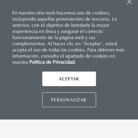
Sistema de frenado (freno de servicio y de
Apple Carplay
™ y Android Auto
™ inalámbrico
estacionamiento)
Control central de mando (HMI)
Sistema desempañante
En nuestro sitio web hacemos uso de cookies,
Controles de audio montados al volante
Sistema limpia y lava parabrisas
incluyendo aquellas provenientes de terceros. Lo
Entrada USB Tipo C
Sistema recordatorio de uso de cinturón de seguridad
anterior, con el objetivo de brindarle la mejor
Pantalla a color de 8.8"
(SBR)
experiencia en línea y asegurar el correcto
®
Sistema de audio Bose
AM/FM con 9 bocinas
Sistemas de asientos
Inicio
funcionamiento de la página web y sus
Distribuidores
Mazda Tapachula
Vehículos
Mazda MX-5 RF
Velocímetro
complementos. Al hacer clic en 'Aceptar', usted
Vidrio laminado, vidrio templado, vidrio plastificado
acepta el uso de todas las cookies. Para obtener más
información, consulta el apartado de cookies en
INSTRUMENTOS
nuestra
Política de Privacidad
LEGALES
.
Botón modo sport
Computadora de viaje
ACEPTAR
Control de velocidad crucero (Cruise control)
CONTÁCTANOS
Paletas de cambios (Paddle shifts)
CONTÁCTANOS
PERSONALIZAR
DIMENSIONES INTERIORES (MM)
Espacio para cabeza: 936
TÉRMINOS Y CONDICIONES
Espacio para caderas: 1,320
POLÍTICA DE PRIVACIDAD
Espacio para hombros: 1,325