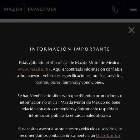
¿CÓMO COMPRAR MI MAZDA?
SERVICIOS Y MANTENIMIENTO
REGRESAR A VEHÍCULOS
VEHÍCULOS
AUTOS
SUVS
HÍBRIDOS
PICKUPS
ROA
FINANCIAMIENTO
MANTENIMIENTO MAZDA BT-50
1
MAZDA MX-5 2026
COTIZA TU MAZDA
Todas las imágenes del sitio son meramente ilustrativas.
GARANTÍA
Los valores de rendimiento de combustible y
INFORMACIÓN IMPORTANTE
INFORMACIÓN DE COMPRA
emisiones de CO
se obtuvieron en condiciones
MAZDA2 SEDÁN
2026
2
ESPECIFICACIONES
Estás visitando el sitio oficial de Mazda Motor de México:
CITA DE SERVICIO
$301,900
5
controladas de laboratorio que pueden o no ser
DESDE
www.mazda.mx
. Aquí encontrarás información confiable
NOSOTROS
reproducibles ni obtenerse en condiciones y
sobre nuestros vehículos, especificaciones, precios, servicios,
i
SPORT
distribuidores, términos y condiciones.
hábitos de manejo convencional, debido a
condiciones climatológicas, combustible,
SERVICIOS
Se han identificado sitios web que difunden promociones o
condiciones topográficas y otros factores.
información no oficial. Mazda Motor de México no tiene
relación con estos contenidos y únicamente respalda la
2
información publicada en sus canales oficiales.
(962)625-6899
Utiliza siempre el cinturón de seguridad y
cuando viajes con niños utiliza los dispositivos de
Si necesitas asesoría sobre nuestros vehículos o servicios, te
AGENDAR CITA
recomendamos contactar únicamente a un
Distribuidor
anclaje que se encuentran disponibles en el