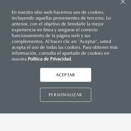
Sistema de frenado (freno de servicio y de
Pantalla a color de 8.8"
estacionamiento)
Sistema de audio AM/FM con 6 bocinas
Sistema desempañante
En nuestro sitio web hacemos uso de cookies,
Sistema limpia y lava parabrisas
incluyendo aquellas provenientes de terceros. Lo
Sistema recordatorio de uso de cinturón de seguridad
anterior, con el objetivo de brindarle la mejor
(SBR)
experiencia en línea y asegurar el correcto
INSTRUMENTOS
Sistemas de asientos
Inicio
funcionamiento de la página web y sus
Distribuidores
Mazda Tapachula
Vehículos
Mazda MX-5
Velocímetro
complementos. Al hacer clic en 'Aceptar', usted
Computadora de viaje
Vidrio laminado, vidrio templado, vidrio plastificado
acepta el uso de todas las cookies. Para obtener más
Control de velocidad crucero (Cruise control)
información, consulta el apartado de cookies en
nuestra
Política de Privacidad
LEGALES
.
DIMENSIONES INTERIORES (MM)
ACEPTAR
CONTÁCTANOS
Espacio para cabeza: 950
Espacio para caderas: 1,320
Espacio para hombros: 1,325
CONTÁCTANOS
PERSONALIZAR
Espacio para piernas: 1,095
TÉRMINOS Y CONDICIONES
CAPACIDADES (L)
POLÍTICA DE PRIVACIDAD
Aceite: 4.1