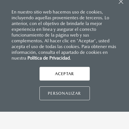
Sistema de frenado (freno de servicio y de
Consola central con portavasos y descansabrazos
estacionamiento)
Descansabrazos trasero con portavasos
Sistema desempañante
En nuestro sitio web hacemos uso de cookies,
Palanca de velocidades forrada en piel
Sistema limpia y lava parabrisas
incluyendo aquellas provenientes de terceros. Lo
Soporte lumbar de ajuste eléctrico
Sistema recordatorio de uso de cinturón de seguridad
anterior, con el objetivo de brindarle la mejor
Vestiduras de asientos en piel nappa
(SBR)
experiencia en línea y asegurar el correcto
Volante forrado en piel
Sistemas de asientos
Inicio
funcionamiento de la página web y sus
Distribuidores
Mazda Tapachula
Vehículos
Volante con calefacción
Mazda CX-90
Velocímetro
complementos. Al hacer clic en 'Aceptar', usted
Vidrio laminado, vidrio templado, vidrio plastificado
acepta el uso de todas las cookies. Para obtener más
información, consulta el apartado de cookies en
nuestra
Política de Privacidad
LEGALES
.
MAZDA CONNECT
Apple CarPlay™ y Android Auto
™ inalámbrico
Control central de mando (HMI)
ACEPTAR
CONTÁCTANOS
Controles de audio montados al volante
Entrada USB
Pantalla a color de 12.3"
CONTÁCTANOS
PERSONALIZAR
Sistema Bluetooth® (manos libres)
Sistema de audio Bose® HD AM/FM con 12 bocinas
TÉRMINOS Y CONDICIONES
POLÍTICA DE PRIVACIDAD
INSTRUMENTOS