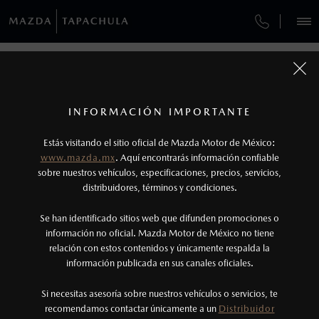
¿CÓMO COMPRAR MI MAZDA?
SERVICIOS Y MANTENIMIENTO
REGRESAR A VEHÍCULOS
VEHÍCULOS
AUTOS
SUVS
HÍBRIDOS
PICKUPS
ROA
FINANCIAMIENTO
MANTENIMIENTO MAZDA BT-50
1
MAZDA CX-90 2026
COTIZA TU MAZDA
Todas las imágenes del sitio son meramente ilustrativas.
GARANTÍA
Los valores de rendimiento de combustible y
INFORMACIÓN IMPORTANTE
INFORMACIÓN DE COMPRA
emisiones de CO
se obtuvieron en condiciones
MAZDA2 SEDÁN
2026
2
ESPECIFICACIONES
Estás visitando el sitio oficial de Mazda Motor de México:
CITA DE SERVICIO
$301,900
6
controladas de laboratorio que pueden o no ser
DESDE
www.mazda.mx
. Aquí encontrarás información confiable
NOSOTROS
reproducibles ni obtenerse en condiciones y
sobre nuestros vehículos, especificaciones, precios, servicios,
SIGNATURE MHEV
distribuidores, términos y condiciones.
hábitos de manejo convencional, debido a
condiciones climatológicas, combustible,
SERVICIOS
Se han identificado sitios web que difunden promociones o
condiciones topográficas y otros factores.
información no oficial. Mazda Motor de México no tiene
relación con estos contenidos y únicamente respalda la
2
información publicada en sus canales oficiales.
(962)625-6899
El Control Dinámico de Estabilidad (DSC) es un
sistema electrónico para ayudar al conductor a
Si necesitas asesoría sobre nuestros vehículos o servicios, te
AGENDAR CITA
recomendamos contactar únicamente a un
Distribuidor
mantener el control en condiciones adversas. No