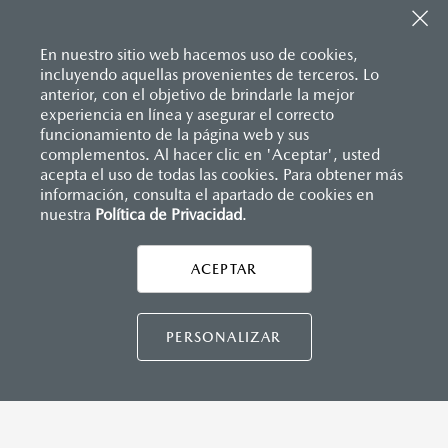
En nuestro sitio web hacemos uso de cookies,
incluyendo aquellas provenientes de terceros. Lo
anterior, con el objetivo de brindarle la mejor
experiencia en línea y asegurar el correcto
Inicio
funcionamiento de la página web y sus
Distribuidores
Mazda Tapachula
Servicios
Servicios y Mantenimiento
complementos. Al hacer clic en 'Aceptar', usted
acepta el uso de todas las cookies. Para obtener más
información, consulta el apartado de cookies en
nuestra
Política de Privacidad
LEGALES
.
ACEPTAR
CONTÁCTANOS
CONTÁCTANOS
PERSONALIZAR
TÉRMINOS Y CONDICIONES
POLÍTICA DE PRIVACIDAD