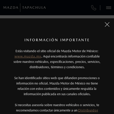
¿CÓMO COMPRAR MI MAZDA?
SERVICIOS Y MANTENIMIENTO
VEHÍCULOS
SERVICIOS Y MANTENIMIENTO
AUTOS
SUVS
HÍBRIDOS
PICKUPS
ROA
FINANCIAMIENTO
MANTENIMIENTO MAZDA BT-50
1
COTIZA TU MAZDA
Todas las imágenes del sitio son meramente ilustrativas.
GARANTÍA
No aplica para modelos Mazda MX-5 ni Mazda
SERVICIOS Y MANTENIMIENTO
INFORMACIÓN IMPORTANTE
INFORMACIÓN DE COMPRA
MX-RF
MAZDA2 SEDÁN
2026
Estás visitando el sitio oficial de Mazda Motor de México:
CITA DE SERVICIO
$301,900
2
DESDE
www.mazda.mx
. Aquí encontrarás información confiable
2
NOSOTROS
Los precios y especificaciones indicados en esta
sobre nuestros vehículos, especificaciones, precios, servicios,
distribuidores, términos y condiciones.
página son al menudeo, sugeridos por el
fabricante, en moneda de los Estados Unidos
SERVICIOS
Se han identificado sitios web que difunden promociones o
Mexicanos, incluyen: I.V.A., e I.S.A.N., y
información no oficial. Mazda Motor de México no tiene
relación con estos contenidos y únicamente respalda la
pueden cambiar sin previo aviso, no incluyen:
información publicada en sus canales oficiales.
(962)625-6899
tenencias, placas, accesorios, seguro y gastos
administrativos. Mazda de México, se reserva el
Si necesitas asesoría sobre nuestros vehículos o servicios, te
AGENDAR CITA
recomendamos contactar únicamente a un
Distribuidor
derecho de modificar las especificaciones y los