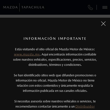
¿CÓMO COMPRAR MI MAZDA?
SERVICIOS Y MANTENIMIENTO
VEHÍCULOS
AUTOS
SUVS
HÍBRIDOS
PICKUPS
ROA
FINANCIAMIENTO
MANTENIMIENTO MAZDA BT-50
1
COTIZA TU MAZDA
Todas las imágenes del sitio son meramente ilustrativas.
GARANTÍA
Los precios y especificaciones indicados en esta
INFORMACIÓN IMPORTANTE
INFORMACIÓN DE COMPRA
página son al menudeo, sugeridos por el
MAZDA2 SEDÁN
2026
Estás visitando el sitio oficial de Mazda Motor de México:
CITA DE SERVICIO
$301,900
1
fabricante, en moneda de los Estados Unidos
DESDE
www.mazda.mx
. Aquí encontrarás información confiable
NOSOTROS
Mexicanos, incluyen: I.V.A., e I.S.A.N., y
sobre nuestros vehículos, especificaciones, precios, servicios,
distribuidores, términos y condiciones.
pueden cambiar sin previo aviso, no incluyen:
tenencias, placas, accesorios, seguro y gastos
SERVICIOS
Se han identificado sitios web que difunden promociones o
administrativos. Mazda de México, se reserva el
información no oficial. Mazda Motor de México no tiene
relación con estos contenidos y únicamente respalda la
derecho de modificar las especificaciones y los
información publicada en sus canales oficiales.
(962)625-6899
precios de sus productos, sin aviso previo al
consumidor.
VIVE LA EXPERIENCIA MAZDA AL
Si necesitas asesoría sobre nuestros vehículos o servicios, te
AGENDAR CITA
recomendamos contactar únicamente a un
Distribuidor
MÁXIMO, NOSOTROS TE AYUDAMOS