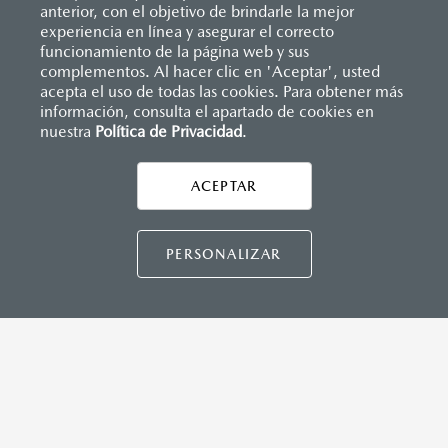
anterior, con el objetivo de brindarle la mejor
experiencia en línea y asegurar el correcto
funcionamiento de la página web y sus
complementos. Al hacer clic en 'Aceptar', usted
acepta el uso de todas las cookies. Para obtener más
información, consulta el apartado de cookies en
nuestra
Política de Privacidad
.
Inicio
Distribuidores
Mazda Tapachula
Formulario múltiple
ACEPTAR
CONTÁCTANOS
LEGALES
PERSONALIZAR
MAZDA3 HATCHBACK
2026
$458,900
1
DESDE
CONTÁCTANOS
TÉRMINOS Y CONDICIONES
POLÍTICA DE PRIVACIDAD