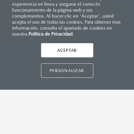
(SBR)
experiencia en línea y asegurar el correcto
Sistemas de asientos
Inicio
funcionamiento de la página web y sus
Distribuidores
Mazda Tapachula
Vehículos
Mazda3 Hatchback
Velocímetro
complementos. Al hacer clic en 'Aceptar', usted
MAZDA CONNECT™
Vidrio laminado, vidrio templado, vidrio plastificado
acepta el uso de todas las cookies. Para obtener más
información, consulta el apartado de cookies en
Apple CarPlay™ y Android Auto™ inalámbrico
nuestra
Política de Privacidad
LEGALES
.
Control central de mando (HMI)
Controles de audio montados al volante
Entrada USB C
ACEPTAR
Pantalla a color de 10"
CONTÁCTANOS
®
2
3
Sistema Bluetooth
(manos libres)
Sistema de audio AM/FM con 8 bocinas
CONTÁCTANOS
PERSONALIZAR
INSTRUMENTOS
TÉRMINOS Y CONDICIONES
Botón modo sport (TA)
POLÍTICA DE PRIVACIDAD
Computadora de viaje
VISITA MAZDA.MX
Control de velocidad crucero (Cruise control)
Freno de mano eléctrico (EPB) con auto hold
©2026 MAZDA MOTOR DE MÉXICO. TODOS LOS
DERECHOS RESERVADOS.