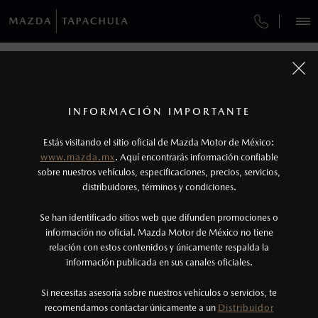
¿CÓMO COMPRAR MI MAZDA?
SERVICIOS Y MANTENIMIENTO
REGRESAR A VEHÍCULOS
VEHÍCULOS
AUTOS
SUVS
HÍBRIDOS
PICKUPS
ROA
FINANCIAMIENTO
MANTENIMIENTO MAZDA BT-50
1
MAZDA3 HATCHBACK 2026
COTIZA TU MAZDA
Todas las imágenes del sitio son meramente ilustrativas.
GARANTÍA
Los valores de rendimiento de combustible y
INFORMACIÓN IMPORTANTE
INFORMACIÓN DE COMPRA
emisiones de CO
se obtuvieron en condiciones
MAZDA2 SEDÁN
2026
2
ESPECIFICACIONES
Estás visitando el sitio oficial de Mazda Motor de México:
CITA DE SERVICIO
$301,900
7
controladas de laboratorio que pueden o no ser
DESDE
www.mazda.mx
. Aquí encontrarás información confiable
NOSOTROS
reproducibles ni obtenerse en condiciones y
sobre nuestros vehículos, especificaciones, precios, servicios,
i
SPORT
distribuidores, términos y condiciones.
hábitos de manejo convencional, debido a
condiciones climatológicas, combustible,
SERVICIOS
Se han identificado sitios web que difunden promociones o
condiciones topográficas y otros factores.
información no oficial. Mazda Motor de México no tiene
relación con estos contenidos y únicamente respalda la
2
información publicada en sus canales oficiales.
(962)625-6899
®
Bluetooth
es una marca registrada de Bluetooth
Sig, Inc. Todos los derechos reservados. Este
Si necesitas asesoría sobre nuestros vehículos o servicios, te
AGENDAR CITA
recomendamos contactar únicamente a un
Distribuidor
sistema funciona con ciertos dispositivos