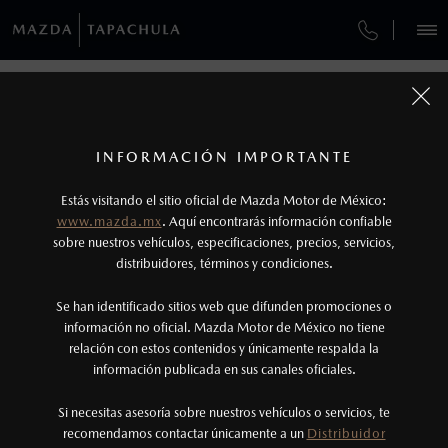
¿CÓMO COMPRAR MI MAZDA?
SERVICIOS Y MANTENIMIENTO
VEHÍCULOS
AUTOS
SUVS
HÍBRIDOS
PICKUPS
ROA
FINANCIAMIENTO
MANTENIMIENTO MAZDA BT-50
CONOCE MÁS ACERCA DE
1
NOSOTROS
COTIZA TU MAZDA
Todas las imágenes del sitio son meramente ilustrativas.
GARANTÍA
Los precios y especificaciones indicados en esta
INFORMACIÓN IMPORTANTE
INFORMACIÓN DE COMPRA
página son al menudeo, sugeridos por el
MAZDA2 SEDÁN
2026
Llegamos a Tapachula en el año 2014. Desde entonces,
Estás visitando el sitio oficial de Mazda Motor de México:
CITA DE SERVICIO
$301,900
hemos buscado emocionarte con vehículos que te
1
fabricante, en moneda de los Estados Unidos
DESDE
www.mazda.mx
. Aquí encontrarás información confiable
hagan revivir la esencia del manejo y te acompañen a
NOSOTROS
Mexicanos, incluyen: I.V.A., e I.S.A.N., y
sobre nuestros vehículos, especificaciones, precios, servicios,
vivir nuevas experiencias. Buscamos ofrecerte siempre
distribuidores, términos y condiciones.
pueden cambiar sin previo aviso, no incluyen:
el mejor servicio y atención en tu visita a nuestra
agencia.
tenencias, placas, accesorios, seguro y gastos
SERVICIOS
Se han identificado sitios web que difunden promociones o
administrativos. Mazda de México, se reserva el
información no oficial. Mazda Motor de México no tiene
relación con estos contenidos y únicamente respalda la
derecho de modificar las especificaciones y los
AGENDAR CITA CON VENDEDOR
información publicada en sus canales oficiales.
(962)625-6899
precios de sus productos, sin aviso previo al
consumidor.
Si necesitas asesoría sobre nuestros vehículos o servicios, te
AGENDAR CITA
recomendamos contactar únicamente a un
Distribuidor