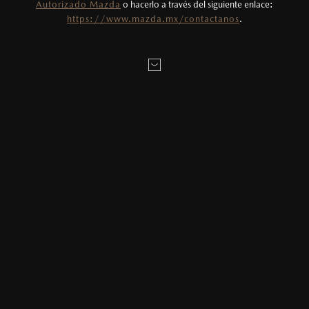
Autorizado Mazda
o hacerlo a través del siguiente enlace:
Todas las imágenes del sitio son meramente
LOCALÍZANOS
https://www.mazda.mx/contactanos
.
ilustrativas.
MAZDA2 HATCHBACK
2026
$331,900
1
DESDE
MAZDA3 SEDÁN
2026
$403,900
1
DESDE