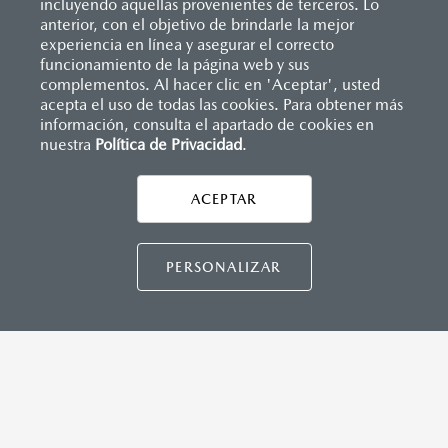
incluyendo aquellas provenientes de terceros. Lo
anterior, con el objetivo de brindarle la mejor
experiencia en línea y asegurar el correcto
Inicio
funcionamiento de la página web y sus
Distribuidores
Mazda Polanco
Nosotros
complementos. Al hacer clic en 'Aceptar', usted
acepta el uso de todas las cookies. Para obtener más
información, consulta el apartado de cookies en
LEGALES
nuestra
Política de Privacidad
.
ACEPTAR
CONTÁCTANOS
CONTÁCTANOS
PERSONALIZAR
CONTACTO
DIRECTO AQUÍ
TÉRMINOS Y CONDICIONES
POLÍTICA DE PRIVACIDAD
VISITA MAZDA.MX
©2026 MAZDA MOTOR DE MÉXICO. TODOS LOS
DERECHOS RESERVADOS.