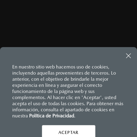
En nuestro sitio web hacemos uso de cookies,
incluyendo aquellas provenientes de terceros. Lo
anterior, con el objetivo de brindarle la mejor
experiencia en línea y asegurar el correcto
Inicio
funcionamiento de la página web y sus
Distribuidores
Mazda Polanco
Información de compra
Financiamiento
complementos. Al hacer clic en 'Aceptar', usted
acepta el uso de todas las cookies. Para obtener más
información, consulta el apartado de cookies en
nuestra
Política de Privacidad
LEGALES
.
ACEPTAR
CONTÁCTANOS