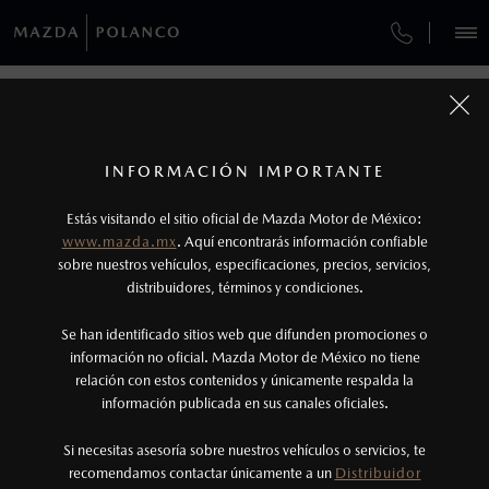
¿CÓMO COMPRAR MI MAZDA?
SERVICIOS Y MANTENIMIENTO
VEHÍCULOS
FINANCIAMIENTO
AUTOS
SUVS
HÍBRIDOS
PICKUPS
ROA
FINANCIAMIENTO
MANTENIMIENTO MAZDA BT-50
1
COTIZA TU MAZDA
Todas las imágenes del sitio son meramente ilustrativas.
SERVICIO EXPRESS
Los precios y especificaciones indicados en esta
INFORMACIÓN IMPORTANTE
FINANCIAMIENTO
INFORMACIÓN DE COMPRA
página son al menudeo, sugeridos por el
MAZDA2 SEDÁN
2026
Estás visitando el sitio oficial de Mazda Motor de México:
$301,900
1
GARANTÍA
fabricante, en moneda de los Estados Unidos
DESDE
www.mazda.mx
. Aquí encontrarás información confiable
NOSOTROS
Mexicanos, incluyen: I.V.A., e I.S.A.N., y
sobre nuestros vehículos, especificaciones, precios, servicios,
distribuidores, términos y condiciones.
COLLISION CENTER BUENAVISTA
pueden cambiar sin previo aviso, no incluyen:
tenencias, placas, accesorios, seguro y gastos
SERVICIOS
Se han identificado sitios web que difunden promociones o
CITA DE SERVICIO
administrativos. Mazda de México, se reserva el
información no oficial. Mazda Motor de México no tiene
relación con estos contenidos y únicamente respalda la
derecho de modificar las especificaciones y los
información publicada en sus canales oficiales.
(55) 5245-9893
precios de sus productos, sin aviso previo al
consumidor.
Si necesitas asesoría sobre nuestros vehículos o servicios, te
AGENDAR CITA
recomendamos contactar únicamente a un
Distribuidor