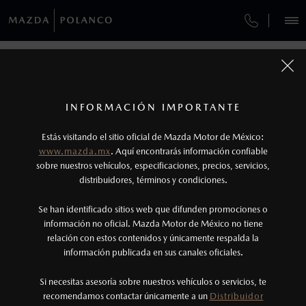
¿CÓMO COMPRAR MI MAZDA?
SERVICIOS Y MANTENIMIENTO
VEHÍCULOS
AUTOS
SUVS
HÍBRIDOS
PICKUPS
ROA
FINANCIAMIENTO
MANTENIMIENTO MAZDA BT-50
COMPÁRTENOS TUS DATOS PARA
AGENDAR UNA CITA CON UN
1
COTIZA TU MAZDA
VENDEDOR
Todas las imágenes del sitio son meramente ilustrativas.
SERVICIO EXPRESS
Los precios y especificaciones indicados en esta
INFORMACIÓN IMPORTANTE
INFORMACIÓN DE COMPRA
página son al menudeo, sugeridos por el
MAZDA2 SEDÁN
2026
Estás visitando el sitio oficial de Mazda Motor de México:
$301,900
1
TUS DATOS:
GARANTÍA
fabricante, en moneda de los Estados Unidos
DESDE
www.mazda.mx
. Aquí encontrarás información confiable
NOSOTROS
Mexicanos, incluyen: I.V.A., e I.S.A.N., y
sobre nuestros vehículos, especificaciones, precios, servicios,
distribuidores, términos y condiciones.
COLLISION CENTER BUENAVISTA
pueden cambiar sin previo aviso, no incluyen:
tenencias, placas, accesorios, seguro y gastos
SERVICIOS
Se han identificado sitios web que difunden promociones o
CITA DE SERVICIO
administrativos. Mazda de México, se reserva el
información no oficial. Mazda Motor de México no tiene
relación con estos contenidos y únicamente respalda la
derecho de modificar las especificaciones y los
información publicada en sus canales oficiales.
(55) 5245-9893
precios de sus productos, sin aviso previo al
consumidor.
Si necesitas asesoría sobre nuestros vehículos o servicios, te
AGENDAR CITA
recomendamos contactar únicamente a un
Distribuidor