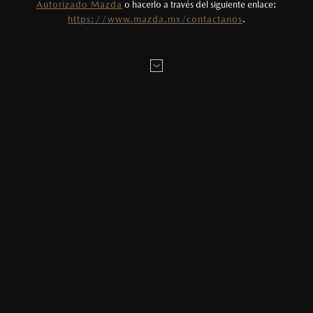
Autorizado Mazda
o hacerlo a través del siguiente enlace:
Todas las imágenes del sitio son meramente
LOCALÍZANOS
https://www.mazda.mx/contactanos
.
ilustrativas.
MAZDA2 HATCHBACK
2026
$331,900
1
DESDE
SOBRE LA CITA:
MAZDA3 SEDÁN
2026
$403,900
1
DESDE
* Campos obligatorios