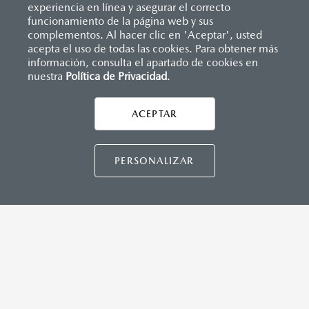
experiencia en línea y asegurar el correcto
Inicio
funcionamiento de la página web y sus
Distribuidores
Mazda Polanco
Agendar cita con vendedor
complementos. Al hacer clic en 'Aceptar', usted
acepta el uso de todas las cookies. Para obtener más
información, consulta el apartado de cookies en
nuestra
Política de Privacidad
LEGALES
.
ACEPTAR
CONTÁCTANOS
CONTÁCTANOS
PERSONALIZAR
CONTACTO
DIRECTO AQUÍ
TÉRMINOS Y CONDICIONES
POLÍTICA DE PRIVACIDAD
VISITA MAZDA.MX
©2026 MAZDA MOTOR DE MÉXICO. TODOS LOS
DERECHOS RESERVADOS.