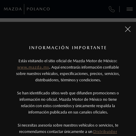
¿CÓMO COMPRAR MI MAZDA?
SERVICIOS Y MANTENIMIENTO
REGRESAR A VEHÍCULOS
VEHÍCULOS
AUTOS
SUVS
HÍBRIDOS
PICKUPS
ROA
FINANCIAMIENTO
MANTENIMIENTO MAZDA BT-50
1
MAZDA CX-3 2026
COTIZA TU MAZDA
Todas las imágenes del sitio son meramente ilustrativas.
SERVICIO EXPRESS
Los valores de rendimiento de combustible y
INFORMACIÓN IMPORTANTE
INFORMACIÓN DE COMPRA
emisiones de CO
se obtuvieron en condiciones
MAZDA2 SEDÁN
2026
2
ESPECIFICACIONES
Estás visitando el sitio oficial de Mazda Motor de México:
$301,900
7
GARANTÍA
controladas de laboratorio que pueden o no ser
DESDE
www.mazda.mx
. Aquí encontrarás información confiable
NOSOTROS
reproducibles ni obtenerse en condiciones y
sobre nuestros vehículos, especificaciones, precios, servicios,
i
distribuidores, términos y condiciones.
COLLISION CENTER BUENAVISTA
hábitos de manejo convencional, debido a
condiciones climatológicas, combustible,
SERVICIOS
Se han identificado sitios web que difunden promociones o
CITA DE SERVICIO
condiciones topográficas y otros factores.
información no oficial. Mazda Motor de México no tiene
relación con estos contenidos y únicamente respalda la
2
información publicada en sus canales oficiales.
(55) 5245-9893
®
Bluetooth
es una marca registrada de Bluetooth
Sig, Inc. Todos los derechos reservados. Este
Si necesitas asesoría sobre nuestros vehículos o servicios, te
AGENDAR CITA
recomendamos contactar únicamente a un
Distribuidor
sistema funciona con ciertos dispositivos