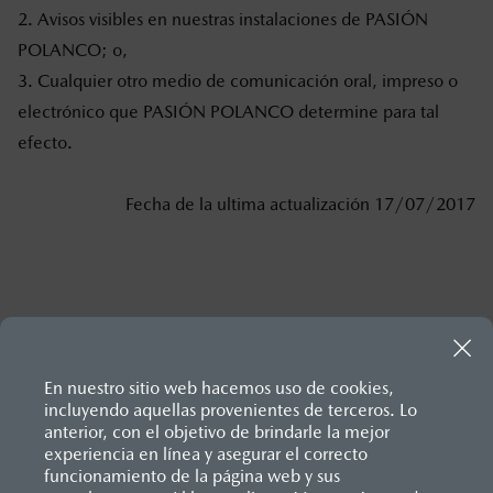
2. Avisos visibles en nuestras instalaciones de
PASIÓN
POLANCO
; o,
3. Cualquier otro medio de comunicación oral, impreso o
electrónico que
PASIÓN POLANCO
determine para tal
efecto.
Fecha de la ultima actualización 17/07/2017
En nuestro sitio web hacemos uso de cookies,
incluyendo aquellas provenientes de terceros. Lo
anterior, con el objetivo de brindarle la mejor
experiencia en línea y asegurar el correcto
Inicio
funcionamiento de la página web y sus
Distribuidores
Mazda Polanco