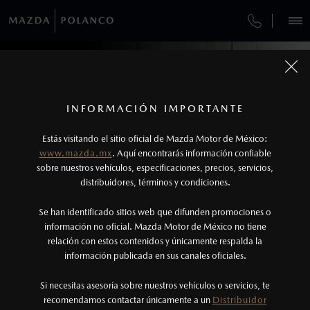
¿CÓMO COMPRAR MI MAZDA?
SERVICIOS Y MANTENIMIENTO
VEHÍCULOS
AUTOS
SUVS
HÍBRIDOS
PICKUPS
ROA
FINANCIAMIENTO
MANTENIMIENTO MAZDA BT-50
1
COTIZA TU MAZDA
SERVICIO EXPRESS
Los precios y especificaciones indicados en esta
INFORMACIÓN IMPORTANTE
INFORMACIÓN DE COMPRA
POLITICA DE PRIVACIDAD
página son al menudeo, sugeridos por el
MAZDA2 SEDÁN
2026
Estás visitando el sitio oficial de Mazda Motor de México:
MAZDA POLANCO
$301,900
1
GARANTÍA
fabricante, en moneda de los Estados Unidos
DESDE
www.mazda.mx
. Aquí encontrarás información confiable
NOSOTROS
Mexicanos, incluyen: I.V.A., e I.S.A.N., y
sobre nuestros vehículos, especificaciones, precios, servicios,
distribuidores, términos y condiciones.
COLLISION CENTER BUENAVISTA
pueden cambiar sin previo aviso, no incluyen:
tenencias, placas, accesorios, seguro y gastos
SERVICIOS
Se han identificado sitios web que difunden promociones o
CITA DE SERVICIO
administrativos. Mazda de México, se reserva el
información no oficial. Mazda Motor de México no tiene
relación con estos contenidos y únicamente respalda la
derecho de modificar las especificaciones y los
información publicada en sus canales oficiales.
(55) 5245-9893
precios de sus productos, sin aviso previo al
consumidor.
I. IDENTIFICACIÓN DEL RESPONSABLE
Si necesitas asesoría sobre nuestros vehículos o servicios, te
AGENDAR CITA
recomendamos contactar únicamente a un
Distribuidor