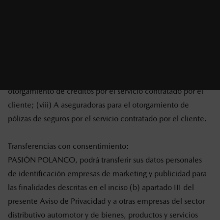
(llamada/recall) y actualizaciones técnicas; (v) A las
Autoridades competentes en materia de control vehicular;
(vi) A empresas de sistema de localización satelital para la
instalación de un dispositivo de localización, recuperación y
entrega de vehículos robados; (vii) A instituciones
financieras, bancarias y crediticias, para la solicitud de
otorgamiento de créditos por el servicio contratado por el
cliente; (viii) A aseguradoras para el otorgamiento de
pólizas de seguros por el servicio contratado por el cliente.
Transferencias con consentimiento:
PASIÓN POLANCO
, podrá transferir sus datos personales
de identificación empresas de marketing y publicidad para
las finalidades descritas en el inciso (b) apartado III del
presente Aviso de Privacidad y a otras empresas del sector
distributivo automotor y de bienes, productos y servicios