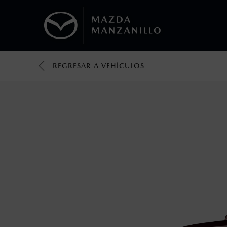
REGRESAR A VEHÍCULOS
1
Todas las imágenes del sitio son meramente ilustrativas.
Los valores de rendimiento de combustibl
obtenerse en condiciones y hábitos de man
2
El Control Dinámico de Estabilidad (DSC) e
prácticas de conducción segura. Factores c
favor, consulta el manual del propietario p
3
Utiliza siempre el cinturón de seguridad y 
silla.
4
Lo que ocurra primero.