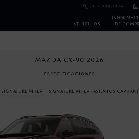
(314)335-6506
INFORMAC
VEHÍCULOS
DE COMP
e y emisiones de CO
se obtuvieron en condiciones controladas d
2
ejo convencional, debido a condiciones climatológicas, combusti
MAZDA CX-90 2026
ESPECIFICACIONES
s un sistema electrónico para ayudar al conductor a mantener el 
omo la velocidad, las condiciones de carretera y el tipo de man
SIGNATURE MHEV
SIGNATURE MHEV (ASIENTOS CAPITÁN)
ara más detalles.
cuando viajes con niños utiliza los dispositivos de anclaje que se 