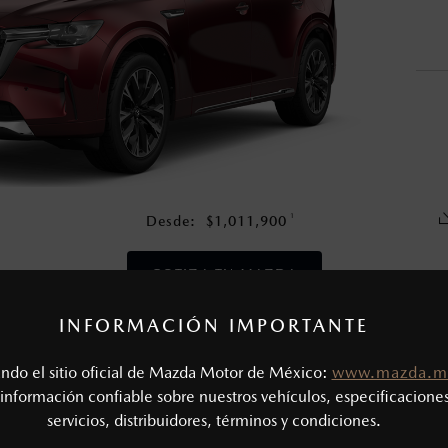
nza una vez que la garantía original del vehículo haya vencido, e
en esta página son al menudeo, sugeridos por el fabricante, en m
o, no incluyen: tenencias, placas, accesorios, seguro y gastos ad
s de sus productos, sin aviso previo al consumidor.
1
Desde:
$
1,011,900
COTIZA TU MAZDA
INFORMACIÓN IMPORTANTE
CAS MECÁNICAS
tando el sitio oficial de Mazda Motor de México:
www.mazda.m
Tipo de motor: 3.3L Turbo e-SKYACTIV®-G
SIÓN
información confiable sobre nuestros vehículos, especificaciones
Potencia (hp @ rpm): 340 @ 5,000 - 6,000
servicios, distribuidores, términos y condiciones.
Torque (lb-ft @ rpm): 369 @ 2,000 - 4,500