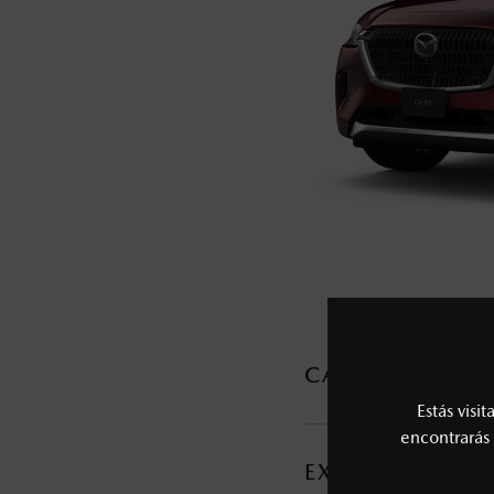
5
Lo que ocurra primero.
La vigencia de la Garantía Extendida comie
6
Los precios y especificaciones indicados 
I.S.A.N., y pueden cambiar sin previo avis
modificar las especificaciones y los precio
Todas las imágenes del sitio son meramente ilustrativas.
CARACTERÍSTI
Estás visi
MOTOR Y TRANSMI
encontrarás 
EXTERIOR