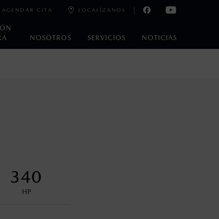
AGENDAR CITA
LOCALÍZANOS
IÓN
RA
NOSOTROS
SERVICIOS
NOTICIAS
e laboratorio que pueden o no ser reproducibles ni
ble, condiciones topográficas y otros factores.
control en condiciones adversas. No es un sustituto de las
ejo del conductor pueden afectar la efectividad del DSC. Por
340
encuentran disponibles en el asiento trasero para asegurar la
HP