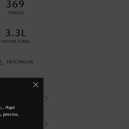
369
TORQUE
s decir, a partir de los primeros 36 meses o 60,000 km.
3.3L
oneda de los Estados Unidos Mexicanos, incluyen: I.V.A., e
MOTOR TURBO
ministrativos. Mazda de México, se reserva el derecho de
DESCARGAR
x
. Aquí
, precios,