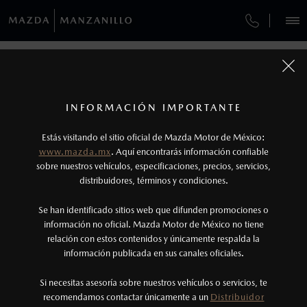
¿CÓMO COMPRAR MI MAZDA?
SERVICIOS Y MANTENIMIENTO
VEHÍCULOS
AUTOS
SUVS
HÍBRIDOS
PICKUPS
ROA
FINANCIAMIENTO
MANTENIMIENTO MAZDA BT-50
1
COTIZA TU MAZDA
Todas las imágenes del sitio son meramente ilustrativas.
SERVICIO EXPRESS
Los precios y especificaciones indicados en esta
INFORMACIÓN IMPORTANTE
INFORMACIÓN DE COMPRA
página son al menudeo, sugeridos por el
MAZDA2 SEDÁN
2026
Estás visitando el sitio oficial de Mazda Motor de México:
$301,900
1
GARANTÍA
fabricante, en moneda de los Estados Unidos
DESDE
www.mazda.mx
. Aquí encontrarás información confiable
NOSOTROS
Mexicanos, incluyen: I.V.A., e I.S.A.N., y
sobre nuestros vehículos, especificaciones, precios, servicios,
distribuidores, términos y condiciones.
COLLISION CENTER COLIMA
pueden cambiar sin previo aviso, no incluyen:
tenencias, placas, accesorios, seguro y gastos
SERVICIOS
Se han identificado sitios web que difunden promociones o
CITA DE SERVICIO
administrativos. Mazda de México, se reserva el
información no oficial. Mazda Motor de México no tiene
relación con estos contenidos y únicamente respalda la
derecho de modificar las especificaciones y los
información publicada en sus canales oficiales.
NOTICIAS
precios de sus productos, sin aviso previo al
consumidor.
VIVE LA EXPERIENCIA MAZDA AL
Si necesitas asesoría sobre nuestros vehículos o servicios, te
recomendamos contactar únicamente a un
Distribuidor
MÁXIMO, NOSOTROS TE AYUDAMOS
(314)335-6506