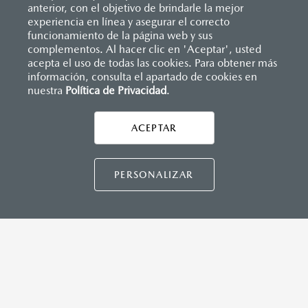
anterior, con el objetivo de brindarle la mejor
experiencia en línea y asegurar el correcto
funcionamiento de la página web y sus
complementos. Al hacer clic en 'Aceptar', usted
acepta el uso de todas las cookies. Para obtener más
información, consulta el apartado de cookies en
nuestra
Política de Privacidad
.
Inicio
Distribuidores
Mazda Manzanillo
Formulario múltiple
ACEPTAR
CONTÁCTANOS
LEGALES
PERSONALIZAR
MAZDA3 HATCHBACK
2026
CONTACTO
DIRECTO AQUÍ
$458,900
1
DESDE
CONTÁCTANOS
TÉRMINOS Y CONDICIONES
POLÍTICA DE PRIVACIDAD