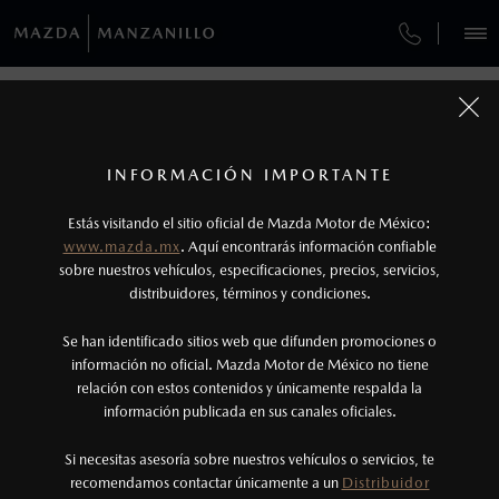
¿CÓMO COMPRAR MI MAZDA?
SERVICIOS Y MANTENIMIENTO
REGRESAR A VEHÍCULOS
VEHÍCULOS
AUTOS
SUVS
HÍBRIDOS
PICKUPS
ROA
FINANCIAMIENTO
MANTENIMIENTO MAZDA BT-50
1
MAZDA CX-70 2026
COTIZA TU MAZDA
Todas las imágenes del sitio son meramente ilustrativas.
SERVICIO EXPRESS
Los valores de rendimiento de combustible y
INFORMACIÓN IMPORTANTE
INFORMACIÓN DE COMPRA
emisiones de CO
se obtuvieron en condiciones
MAZDA2 SEDÁN
2026
2
ESPECIFICACIONES
Estás visitando el sitio oficial de Mazda Motor de México:
$301,900
6
GARANTÍA
controladas de laboratorio que pueden o no ser
DESDE
www.mazda.mx
. Aquí encontrarás información confiable
NOSOTROS
reproducibles ni obtenerse en condiciones y
sobre nuestros vehículos, especificaciones, precios, servicios,
CARBON EDITION MHEV
distribuidores, términos y condiciones.
COLLISION CENTER COLIMA
hábitos de manejo convencional, debido a
condiciones climatológicas, combustible,
SERVICIOS
Se han identificado sitios web que difunden promociones o
CITA DE SERVICIO
condiciones topográficas y otros factores.
información no oficial. Mazda Motor de México no tiene
relación con estos contenidos y únicamente respalda la
2
información publicada en sus canales oficiales.
NOTICIAS
El Control Dinámico de Estabilidad (DSC) es un
sistema electrónico para ayudar al conductor a
Si necesitas asesoría sobre nuestros vehículos o servicios, te
recomendamos contactar únicamente a un
Distribuidor
mantener el control en condiciones adversas. No
(314)335-6506