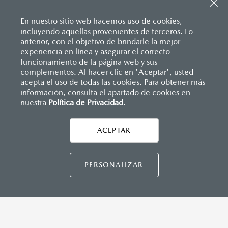
Sistema de frenado (freno de servicio y de
Descansabrazos trasero con portavasos
estacionamiento)
Palanca de velocidades forrada en piel
Sistema desempañante
En nuestro sitio web hacemos uso de cookies,
Soporte lumbar de ajuste eléctrico
Sistema limpia y lava parabrisas
incluyendo aquellas provenientes de terceros. Lo
Vestiduras de asientos en piel nappa color rojo
Sistema recordatorio de uso de cinturón de seguridad
anterior, con el objetivo de brindarle la mejor
Volante forrado en piel
(SBR)
experiencia en línea y asegurar el correcto
Volante con calefacción
Sistemas de asientos
Inicio
funcionamiento de la página web y sus
Distribuidores
Mazda Manzanillo
Vehículos
Mazda CX-70
Velocímetro
complementos. Al hacer clic en 'Aceptar', usted
Vidrio laminado, vidrio templado, vidrio plastificado
acepta el uso de todas las cookies. Para obtener más
información, consulta el apartado de cookies en
MAZDA CONNECT
nuestra
Política de Privacidad
LEGALES
.
Apple CarPlay™ y Android Auto
™ inalámbrico
Control central de mando (HMI)
Controles de audio montados al volante
ACEPTAR
CONTÁCTANOS
Entrada USB
Pantalla a color de 12"
Sistema Bluetooth® (manos libres)
CONTÁCTANOS
PERSONALIZAR
CONTACTO
Sistema de audio Bose® HD AM/FM con 12 bocinas
DIRECTO AQUÍ
TÉRMINOS Y CONDICIONES
INSTRUMENTOS
POLÍTICA DE PRIVACIDAD
Botón modos de manejo Mi-Drive (Normal, sport, offroad,