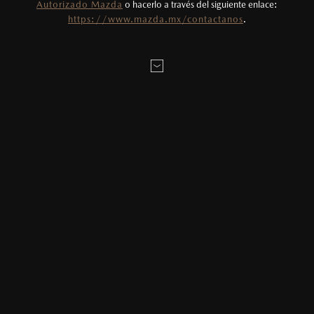
Autorizado Mazda
o hacerlo a través del siguiente enlace:
https://www.mazda.mx/contactanos
.
AGENDAR CITA
MAZDA2 HATCHBACK
2026
$331,900
1
DESDE
LOCALÍZANOS
ESTOY INTERESADO EN:
Elige tu enganche estimado
20
%
MAZDA3 SEDÁN
2026
Elige el plazo en meses deseado
$403,900
1
DESDE
24
Meses