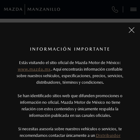
¿CÓMO COMPRAR MI MAZDA?
SERVICIOS Y MANTENIMIENTO
VEHÍCULOS
AUTOS
SUVS
HÍBRIDOS
PICKUPS
ROA
FINANCIAMIENTO
MANTENIMIENTO MAZDA BT-50
COMPÁRTENOS TUS DATOS PARA
SOLICITAR LA COTIZACIÓN DE TU
1
COTIZA TU MAZDA
MAZDA
SERVICIO EXPRESS
Los precios y especificaciones indicados en esta
INFORMACIÓN IMPORTANTE
INFORMACIÓN DE COMPRA
página son al menudeo, sugeridos por el
MAZDA2 SEDÁN
2026
Estás visitando el sitio oficial de Mazda Motor de México:
$301,900
1
TUS DATOS:
GARANTÍA
fabricante, en moneda de los Estados Unidos
DESDE
www.mazda.mx
. Aquí encontrarás información confiable
NOSOTROS
Mexicanos, incluyen: I.V.A., e I.S.A.N., y
sobre nuestros vehículos, especificaciones, precios, servicios,
distribuidores, términos y condiciones.
COLLISION CENTER COLIMA
pueden cambiar sin previo aviso, no incluyen:
tenencias, placas, accesorios, seguro y gastos
SERVICIOS
Se han identificado sitios web que difunden promociones o
CITA DE SERVICIO
administrativos. Mazda de México, se reserva el
información no oficial. Mazda Motor de México no tiene
relación con estos contenidos y únicamente respalda la
derecho de modificar las especificaciones y los
información publicada en sus canales oficiales.
NOTICIAS
precios de sus productos, sin aviso previo al
consumidor.
Si necesitas asesoría sobre nuestros vehículos o servicios, te
recomendamos contactar únicamente a un
Distribuidor
(314)335-6506