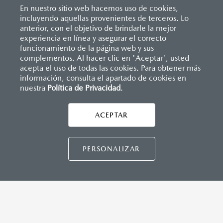
En nuestro sitio web hacemos uso de cookies,
incluyendo aquellas provenientes de terceros. Lo
anterior, con el objetivo de brindarle la mejor
experiencia en línea y asegurar el correcto
Inicio
funcionamiento de la página web y sus
Distribuidores
Mazda Manzanillo
Solicitar una cotización
complementos. Al hacer clic en 'Aceptar', usted
acepta el uso de todas las cookies. Para obtener más
información, consulta el apartado de cookies en
nuestra
Política de Privacidad
LEGALES
.
ACEPTAR
CONTÁCTANOS
CONTÁCTANOS
PERSONALIZAR
CONTACTO
DIRECTO AQUÍ
TÉRMINOS Y CONDICIONES
POLÍTICA DE PRIVACIDAD
VISITA MAZDA.MX