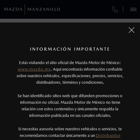
¿CÓMO COMPRAR MI MAZDA?
SERVICIOS Y MANTENIMIENTO
VEHÍCULOS
SERVICIOS Y MANTENIMIENTO
AUTOS
SUVS
HÍBRIDOS
PICKUPS
ROA
FINANCIAMIENTO
MANTENIMIENTO MAZDA BT-50
1
COTIZA TU MAZDA
Todas las imágenes del sitio son meramente ilustrativas.
SERVICIO EXPRESS
No aplica para modelos Mazda MX-5 ni Mazda
SERVICIOS Y MANTENIMIENTO
INFORMACIÓN IMPORTANTE
INFORMACIÓN DE COMPRA
MX-RF
MAZDA2 SEDÁN
2026
Estás visitando el sitio oficial de Mazda Motor de México:
$301,900
2
GARANTÍA
DESDE
www.mazda.mx
. Aquí encontrarás información confiable
2
NOSOTROS
Los precios y especificaciones indicados en esta
sobre nuestros vehículos, especificaciones, precios, servicios,
distribuidores, términos y condiciones.
COLLISION CENTER COLIMA
página son al menudeo, sugeridos por el
fabricante, en moneda de los Estados Unidos
SERVICIOS
Se han identificado sitios web que difunden promociones o
CITA DE SERVICIO
Mexicanos, incluyen: I.V.A., e I.S.A.N., y
información no oficial. Mazda Motor de México no tiene
relación con estos contenidos y únicamente respalda la
pueden cambiar sin previo aviso, no incluyen:
información publicada en sus canales oficiales.
NOTICIAS
tenencias, placas, accesorios, seguro y gastos
administrativos. Mazda de México, se reserva el
Si necesitas asesoría sobre nuestros vehículos o servicios, te
recomendamos contactar únicamente a un
Distribuidor
derecho de modificar las especificaciones y los
(314)335-6506