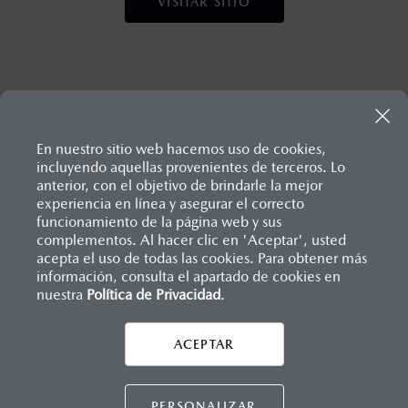
VISITAR SITIO
En nuestro sitio web hacemos uso de cookies,
incluyendo aquellas provenientes de terceros. Lo
anterior, con el objetivo de brindarle la mejor
experiencia en línea y asegurar el correcto
Inicio
funcionamiento de la página web y sus
Distribuidores
Mazda Manzanillo
Servicios
Servicios y Mantenimiento
complementos. Al hacer clic en 'Aceptar', usted
acepta el uso de todas las cookies. Para obtener más
información, consulta el apartado de cookies en
nuestra
Política de Privacidad
LEGALES
.
ACEPTAR
CONTÁCTANOS
CONTÁCTANOS
PERSONALIZAR