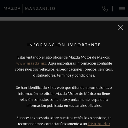
¿CÓMO COMPRAR MI MAZDA?
SERVICIOS Y MANTENIMIENTO
REGRESAR A VEHÍCULOS
VEHÍCULOS
AUTOS
SUVS
HÍBRIDOS
PICKUPS
ROA
FINANCIAMIENTO
MANTENIMIENTO MAZDA BT-50
1
MAZDA2 HATCHBACK 2026
COTIZA TU MAZDA
Todas las imágenes del sitio son meramente ilustrativas.
SERVICIO EXPRESS
Los valores de rendimiento de combustible y
INFORMACIÓN IMPORTANTE
INFORMACIÓN DE COMPRA
emisiones de CO
se obtuvieron en condiciones
MAZDA2 SEDÁN
2026
2
ESPECIFICACIONES
Estás visitando el sitio oficial de Mazda Motor de México:
$301,900
7
GARANTÍA
controladas de laboratorio que pueden o no ser
DESDE
www.mazda.mx
. Aquí encontrarás información confiable
NOSOTROS
reproducibles ni obtenerse en condiciones y
sobre nuestros vehículos, especificaciones, precios, servicios,
i
SPORT
distribuidores, términos y condiciones.
COLLISION CENTER COLIMA
hábitos de manejo convencional, debido a
condiciones climatológicas, combustible,
SERVICIOS
Se han identificado sitios web que difunden promociones o
CITA DE SERVICIO
condiciones topográficas y otros factores.
información no oficial. Mazda Motor de México no tiene
relación con estos contenidos y únicamente respalda la
2
información publicada en sus canales oficiales.
NOTICIAS
®
Bluetooth
es una marca registrada de Bluetooth
Sig, Inc. Todos los derechos reservados. Este
Si necesitas asesoría sobre nuestros vehículos o servicios, te
recomendamos contactar únicamente a un
Distribuidor
sistema funciona con ciertos dispositivos
(314)335-6506