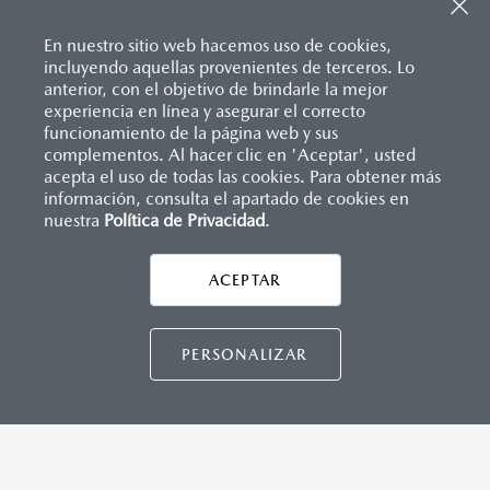
Sistema de frenado (freno de servicio y de
Entrada USB
estacionamiento)
Pantalla a color de 7’’
Sistema desempañante
En nuestro sitio web hacemos uso de cookies,
®
2
Sistema Bluetooth
(manos libres)
Sistema limpia y lava parabrisas
incluyendo aquellas provenientes de terceros. Lo
Sistema de audio AM/FM con 6 bocinas
Sistema recordatorio de uso de cinturón de seguridad
anterior, con el objetivo de brindarle la mejor
(SBR)
experiencia en línea y asegurar el correcto
Sistemas de asientos
Inicio
funcionamiento de la página web y sus
Distribuidores
Mazda Manzanillo
Vehículos
Mazda2 Hatchback
Velocímetro
complementos. Al hacer clic en 'Aceptar', usted
INSTRUMENTOS
Vidrio laminado, vidrio templado, vidrio plastificado
acepta el uso de todas las cookies. Para obtener más
información, consulta el apartado de cookies en
Botón modo sport (TA)
nuestra
Política de Privacidad
LEGALES
.
Computadora de viaje
Control de velocidad crusero (Cruise control)
ACEPTAR
CONTÁCTANOS
DIMENSIONES INTERIORES (MM)
CONTÁCTANOS
PERSONALIZAR
CONTACTO
Espacio para cabeza, delantero/trasero: 984/945
DIRECTO AQUÍ
Espacio para caderas, delantero/trasero: 1,322/1,212
Espacio para hombros, delantero/trasero: 1,352/1,272
Espacio para piernas, delantero/trasero: 1,063/881
TÉRMINOS Y CONDICIONES
POLÍTICA DE PRIVACIDAD