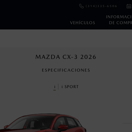
(314)335-6506
INFORMAC
VEHÍCULOS
DE COMP
e y emisiones de CO
se obtuvieron en condiciones controladas d
2
ejo convencional, debido a condiciones climatológicas, combusti
MAZDA CX-3 2026
ESPECIFICACIONES
ooth Sig, Inc. Todos los derechos reservados. Este sistema funcio
patibilidad de equipos.
i
i
SPORT
cuando viajes con niños utiliza los dispositivos de anclaje que se 