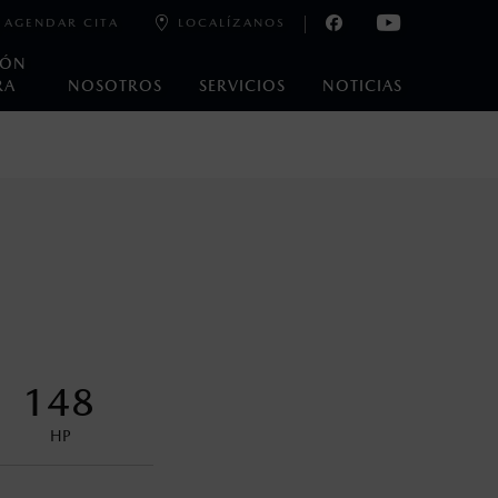
AGENDAR CITA
LOCALÍZANOS
IÓN
RA
NOSOTROS
SERVICIOS
NOTICIAS
e laboratorio que pueden o no ser reproducibles ni
ble, condiciones topográficas y otros factores.
na con ciertos dispositivos electrónicos. Consulta en
encuentran disponibles en el asiento trasero para asegurar la
148
HP