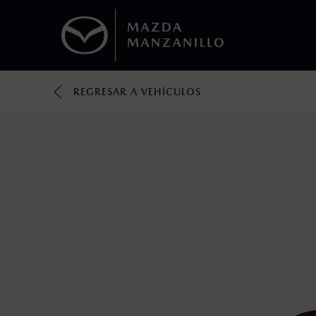
REGRESAR A VEHÍCULOS
1
Todas las imágenes del sitio son meramente ilustrativas.
Los valores de rendimiento de combustibl
obtenerse en condiciones y hábitos de man
2
®
Bluetooth
es una marca registrada de Bluet
mazda.mx para más información sobre com
3
Utiliza siempre el cinturón de seguridad y 
silla.
4
Lo que ocurra primero.