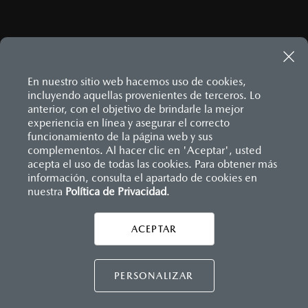
¿CÓMO LLEGAR?
En nuestro sitio web hacemos uso de cookies,
incluyendo aquellas provenientes de terceros. Lo
anterior, con el objetivo de brindarle la mejor
experiencia en línea y asegurar el correcto
funcionamiento de la página web y sus
complementos. Al hacer clic en 'Aceptar', usted
acepta el uso de todas las cookies. Para obtener más
MAZDA3 HATCHBACK
2026
información, consulta el apartado de cookies en
Inicio
Distribuidores
Mazda Manzanillo
Localízanos
nuestra
Política de Privacidad
.
$458,900
1
DESDE
LEGALES
ACEPTAR
CONTÁCTANOS
PERSONALIZAR
CONTACTO
DIRECTO AQUÍ
CONTÁCTANOS