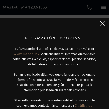
¿CÓMO COMPRAR MI MAZDA?
SERVICIOS Y MANTENIMIENTO
VEHÍCULOS
AUTOS
SUVS
HÍBRIDOS
PICKUPS
ROA
FINANCIAMIENTO
MANTENIMIENTO MAZDA BT-50
1
COTIZA TU MAZDA
Todas las imágenes del sitio son meramente ilustrativas.
SERVICIO EXPRESS
Los precios y especificaciones indicados en esta
INFORMACIÓN IMPORTANTE
INFORMACIÓN DE COMPRA
página son al menudeo, sugeridos por el
MAZDA2 SEDÁN
2026
MAZDA MANZANILLO
Estás visitando el sitio oficial de Mazda Motor de México:
$301,900
1
GARANTÍA
fabricante, en moneda de los Estados Unidos
DESDE
www.mazda.mx
. Aquí encontrarás información confiable
Boulevard Miguel de la Madrid No.754
NOSOTROS
Mexicanos, incluyen: I.V.A., e I.S.A.N., y
sobre nuestros vehículos, especificaciones, precios, servicios,
Colonia Las Brisas
distribuidores, términos y condiciones.
Manzanillo, Colima, C.P. 28210
COLLISION CENTER COLIMA
pueden cambiar sin previo aviso, no incluyen:
tenencias, placas, accesorios, seguro y gastos
Atención a cliente
SERVICIOS
Se han identificado sitios web que difunden promociones o
CITA DE SERVICIO
administrativos. Mazda de México, se reserva el
información no oficial. Mazda Motor de México no tiene
(31) 4335-6506
relación con estos contenidos y únicamente respalda la
derecho de modificar las especificaciones y los
Venta
información publicada en sus canales oficiales.
NOTICIAS
precios de sus productos, sin aviso previo al
(31) 4305-8227
consumidor.
Si necesitas asesoría sobre nuestros vehículos o servicios, te
recomendamos contactar únicamente a un
Distribuidor
Servicio
(314)335-6506