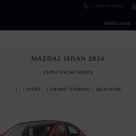
(55)5845-5800
VEHÍCULOS
e y emisiones de CO
se obtuvieron en condiciones controladas d
2
ejo convencional, debido a condiciones climatológicas, combusti
MAZDA2 SEDÁN 2026
ESPECIFICACIONES
ooth Sig, Inc. Todos los derechos reservados. Este sistema funcio
patibilidad de equipos.
i
i
SPORT
i
GRAND TOURING
SIGNATURE
cuando viajes con niños utiliza los dispositivos de anclaje que se 
s un sistema electrónico para ayudar al conductor a mantener el 
omo la velocidad, las condiciones de carretera y el tipo de man