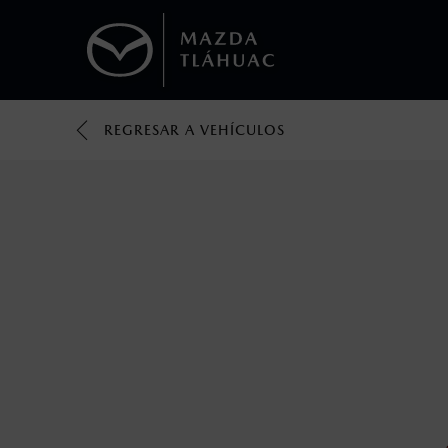
REGRESAR A VEHÍCULOS
1
Todas las imágenes del sitio son meramente ilustrativas.
Los valores de rendimiento de combustibl
obtenerse en condiciones y hábitos de man
2
®
Bluetooth
es una marca registrada de Bluet
mazda.mx para más información sobre com
3
Utiliza siempre el cinturón de seguridad y 
silla.
4
El Control Dinámico de Estabilidad (DSC) e
prácticas de conducción segura. Factores c