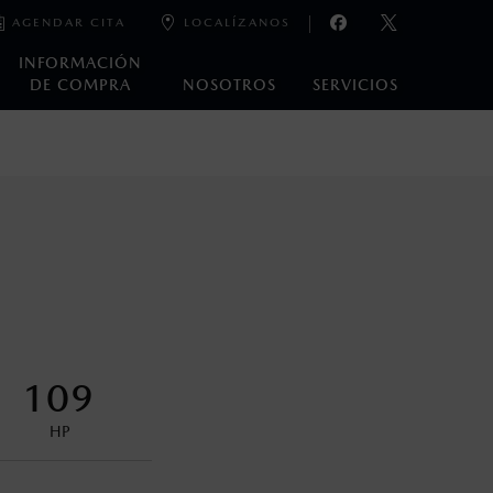
AGENDAR CITA
LOCALÍZANOS
INFORMACIÓN
DE COMPRA
NOSOTROS
SERVICIOS
e laboratorio que pueden o no ser reproducibles ni
ble, condiciones topográficas y otros factores.
na con ciertos dispositivos electrónicos. Consulta en
encuentran disponibles en el asiento trasero para asegurar la
109
HP
control en condiciones adversas. No es un sustituto de las
ejo del conductor pueden afectar la efectividad del DSC. Por