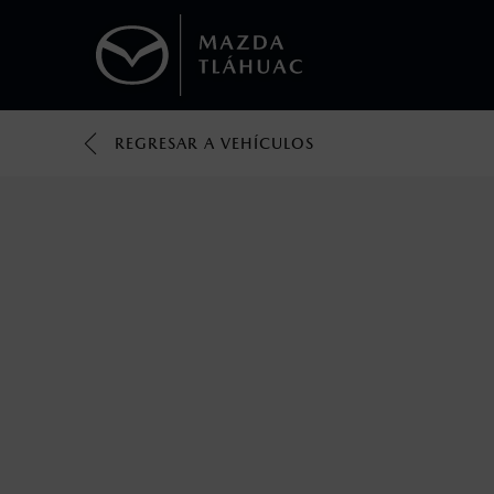
REGRESAR A VEHÍCULOS
1
Los valores de rendimiento de combustibl
obtenerse en condiciones y hábitos de man
2
El Control Dinámico de Estabilidad (DSC) e
prácticas de conducción segura. Factores c
favor, consulta el manual del propietario p
3
Utiliza siempre el cinturón de seguridad y 
silla.
4
Los precios y especificaciones indicados 