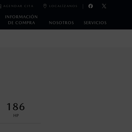
AGENDAR CITA
LOCALÍZANOS
INFORMACIÓN
DE COMPRA
NOSOTROS
SERVICIOS
e laboratorio que pueden o no ser reproducibles ni
ble, condiciones topográficas y otros factores.
control en condiciones adversas. No es un sustituto de las
ejo del conductor pueden afectar la efectividad del DSC. Por
186
encuentran disponibles en el asiento trasero para asegurar la
HP
oneda de los Estados Unidos Mexicanos, incluyen: I.V.A., e