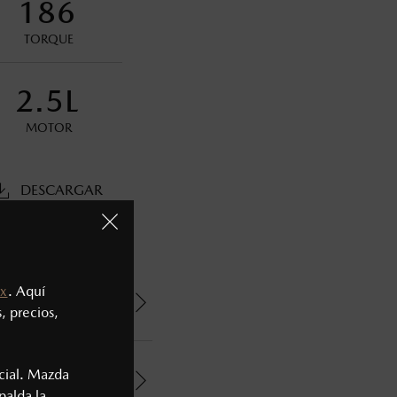
186
ministrativos. Mazda de México, se reserva el derecho de
TORQUE
2.5L
MOTOR
DESCARGAR
x
. Aquí
, precios,
cial. Mazda
palda la