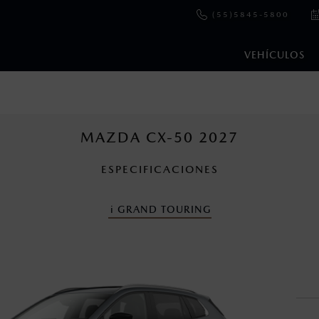
(55)5845-5800
VEHÍCULOS
e y emisiones de CO
se obtuvieron en condiciones controladas d
2
ejo convencional, debido a condiciones climatológicas, combusti
MAZDA CX-50 2027
ESPECIFICACIONES
s un sistema electrónico para ayudar al conductor a mantener el 
omo la velocidad, las condiciones de carretera y el tipo de man
i
GRAND TOURING
ara más detalles.
cuando viajes con niños utiliza los dispositivos de anclaje que se 
en esta página son al menudeo, sugeridos por el fabricante, en m