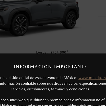
o, no incluyen: tenencias, placas, accesorios, seguro y gastos ad
s de sus productos, sin aviso previo al consumidor.
1
Desde:
$
754,900
COTIZA TU MAZDA
INFORMACIÓN IMPORTANTE
tando el sitio oficial de Mazda Motor de México:
www.mazda.m
CAS MECÁNICAS
información confiable sobre nuestros vehículos, especificaciones
servicios, distribuidores, términos y condiciones.
Tipo de motor: 2.5L SKYACTIV®-G
SIÓN
Potencia (hp @ rpm): 186 @ 6,000
ficado sitios web que difunden promociones o información no ofi
Torque (lb-ft @ rpm): 186 @ 4,000
México no tiene relación con estos contenidos y únicamente res