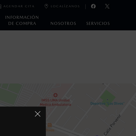
AGENDAR CITA
LOCALÍZANOS
INFORMACIÓN
DE COMPRA
NOSOTROS
SERVICIOS
oneda de los Estados Unidos Mexicanos, incluyen: I.V.A., e
ministrativos. Mazda de México, se reserva el derecho de