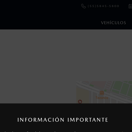
(55)5845-5800
VEHÍCULOS
en esta página son al menudeo, sugeridos por el fabricante, en m
o, no incluyen: tenencias, placas, accesorios, seguro y gastos ad
s de sus productos, sin aviso previo al consumidor.
INFORMACIÓN IMPORTANTE
io
5) 2816- 8557