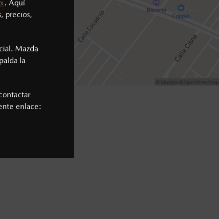
x
. Aquí
, precios,
cial. Mazda
palda la
contactar
iente enlace: