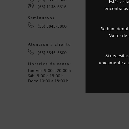
Estás visi
(55) 1138-6316
encontrarás 
Seminuevos
Collis
(55) 5845-5800
(5
Se han identi
(5
Motor de 
Atención a cliente
(55) 5845-5800
Si necesita
únicamente a
Horarios de venta:
Horari
Lun-Vie: 9:00 a 20:00 h
Lun-Vie
Sáb: 9:00 a 19:00 h
Sáb: 8:
Dom: 10:00 a 18:00 h
Dom: 