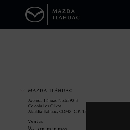
1
Todas las imágenes del sitio son meramente ilustrativas.
Los precios y especificaciones indicados 
I.S.A.N., y pueden cambiar sin previo avis
modificar las especificaciones y los precio
Todas las imágenes del sitio son meramente ilustrativas.
MAZDA TLÁHUAC
Avenida Tláhuac No.5392 B
Colonia Los Olivos
Alcaldía Tláhuac, CDMX, C.P. 13210
Ventas
Servic
(55) 5845-5800
(5