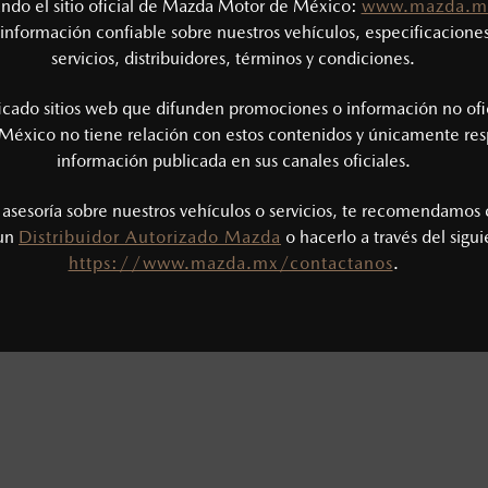
tando el sitio oficial de Mazda Motor de México:
www.mazda.m
información confiable sobre nuestros vehículos, especificaciones
servicios, distribuidores, términos y condiciones.
ion Center Picacho
5) 6266-6450
ficado sitios web que difunden promociones o información no ofi
5) 6133-8850
México no tiene relación con estos contenidos y únicamente res
¿CÓMO LLEGAR?
información publicada en sus canales oficiales.
s asesoría sobre nuestros vehículos o servicios, te recomendamos 
 un
Distribuidor Autorizado Mazda
o hacerlo a través del sigu
os de servicio:
https://www.mazda.mx/contactanos
.
: 7:00 a 17:00 h
00 a 17:00 h
CERRADO