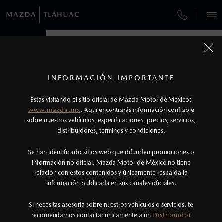
¿CÓMO COMPRAR MI MAZDA?
SERVICIOS Y MANTENIMIENTO
VEHÍCULOS
AUTOS
AUTOS
SUVS
SUVS
HÍBRIDOS
HÍBRIDOS
PICKUPS
PICKUPS
ROA
ROA
FINANCIAMIENTO
MANTENIMIENTO MAZDA BT-50
1
COTIZA TU MAZDA
Todas las imágenes del sitio son meramente ilustrativas.
SERVICIO EXPRESS
Los precios y especificaciones indicados en esta
INFORMACIÓN IMPORTANTE
INFORMACIÓN DE COMPRA
página son al menudeo, sugeridos por el
MAZDA2 SEDÁN
MAZDA2 SEDÁN
2026
2026
Estás visitando el sitio oficial de Mazda Motor de México:
$301,900
$301,900
1
1
GARANTÍA
fabricante, en moneda de los Estados Unidos
DESDE
DESDE
www.mazda.mx
. Aquí encontrarás información confiable
NOSOTROS
Mexicanos, incluyen: I.V.A., e I.S.A.N., y
sobre nuestros vehículos, especificaciones, precios, servicios,
distribuidores, términos y condiciones.
COLLISION CENTER PICACHO
pueden cambiar sin previo aviso, no incluyen:
tenencias, placas, accesorios, seguro y gastos
SERVICIOS
Se han identificado sitios web que difunden promociones o
CITA DE SERVICIO
administrativos. Mazda de México, se reserva el
información no oficial. Mazda Motor de México no tiene
relación con estos contenidos y únicamente respalda la
derecho de modificar las especificaciones y los
información publicada en sus canales oficiales.
(55)5845-5800
precios de sus productos, sin aviso previo al
consumidor.
Si necesitas asesoría sobre nuestros vehículos o servicios, te
AGENDAR CITA
recomendamos contactar únicamente a un
Distribuidor