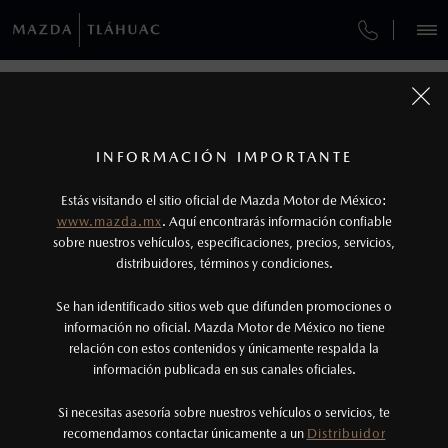
¿CÓMO COMPRAR MI MAZDA?
SERVICIOS Y MANTENIMIENTO
REGRESAR A VEHÍCULOS
VEHÍCULOS
AUTOS
SUVS
HÍBRIDOS
PICKUPS
ROA
FINANCIAMIENTO
MANTENIMIENTO MAZDA BT-50
1
MAZDA CX-30 2026
COTIZA TU MAZDA
Todas las imágenes del sitio son meramente ilustrativas.
SERVICIO EXPRESS
Los valores de rendimiento de combustible y
INFORMACIÓN IMPORTANTE
INFORMACIÓN DE COMPRA
emisiones de CO
se obtuvieron en condiciones
MAZDA2 SEDÁN
2026
2
ESPECIFICACIONES
Estás visitando el sitio oficial de Mazda Motor de México:
$301,900
8
GARANTÍA
controladas de laboratorio que pueden o no ser
DESDE
www.mazda.mx
. Aquí encontrarás información confiable
NOSOTROS
reproducibles ni obtenerse en condiciones y
sobre nuestros vehículos, especificaciones, precios, servicios,
i
distribuidores, términos y condiciones.
COLLISION CENTER PICACHO
hábitos de manejo convencional, debido a
condiciones climatológicas, combustible,
SERVICIOS
Se han identificado sitios web que difunden promociones o
CITA DE SERVICIO
condiciones topográficas y otros factores.
información no oficial. Mazda Motor de México no tiene
relación con estos contenidos y únicamente respalda la
2
información publicada en sus canales oficiales.
(55)5845-5800
®
Bluetooth
es una marca registrada de Bluetooth
Sig, Inc. Todos los derechos reservados. Este
Si necesitas asesoría sobre nuestros vehículos o servicios, te
AGENDAR CITA
recomendamos contactar únicamente a un
Distribuidor
sistema funciona con ciertos dispositivos