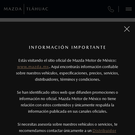
¿CÓMO COMPRAR MI MAZDA?
SERVICIOS Y MANTENIMIENTO
VEHÍCULOS
AUTOS
SUVS
HÍBRIDOS
PICKUPS
ROA
FINANCIAMIENTO
MANTENIMIENTO MAZDA BT-50
CONTÁCTANOS
1
COTIZA TU MAZDA
Todas las imágenes del sitio son meramente ilustrativas.
SERVICIO EXPRESS
Los precios y especificaciones indicados en esta
TUS DATOS:
INFORMACIÓN IMPORTANTE
INFORMACIÓN DE COMPRA
página son al menudeo, sugeridos por el
MAZDA2 SEDÁN
2026
Estás visitando el sitio oficial de Mazda Motor de México:
$301,900
1
GARANTÍA
fabricante, en moneda de los Estados Unidos
DESDE
www.mazda.mx
. Aquí encontrarás información confiable
NOSOTROS
Mexicanos, incluyen: I.V.A., e I.S.A.N., y
sobre nuestros vehículos, especificaciones, precios, servicios,
distribuidores, términos y condiciones.
COLLISION CENTER PICACHO
pueden cambiar sin previo aviso, no incluyen:
tenencias, placas, accesorios, seguro y gastos
SERVICIOS
Se han identificado sitios web que difunden promociones o
CITA DE SERVICIO
administrativos. Mazda de México, se reserva el
información no oficial. Mazda Motor de México no tiene
relación con estos contenidos y únicamente respalda la
derecho de modificar las especificaciones y los
información publicada en sus canales oficiales.
(55)5845-5800
precios de sus productos, sin aviso previo al
consumidor.
Si necesitas asesoría sobre nuestros vehículos o servicios, te
AGENDAR CITA
recomendamos contactar únicamente a un
Distribuidor