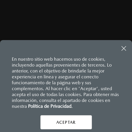
ENVIAR
Este sitio está protegido por reCAPTCHA y aplican las
Políticas
de privacidad
y
Términos del servicio
de Google.
En nuestro sitio web hacemos uso de cookies,
incluyendo aquellas provenientes de terceros. Lo
anterior, con el objetivo de brindarle la mejor
MAZDA3 HATCHBACK
2026
experiencia en línea y asegurar el correcto
$458,900
Inicio
funcionamiento de la página web y sus
Distribuidores
Mazda Tláhuac
Contáctanos
1
DESDE
complementos. Al hacer clic en 'Aceptar', usted
acepta el uso de todas las cookies. Para obtener más
información, consulta el apartado de cookies en
LEGALES
nuestra
Política de Privacidad
.
ACEPTAR
CONTÁCTANOS