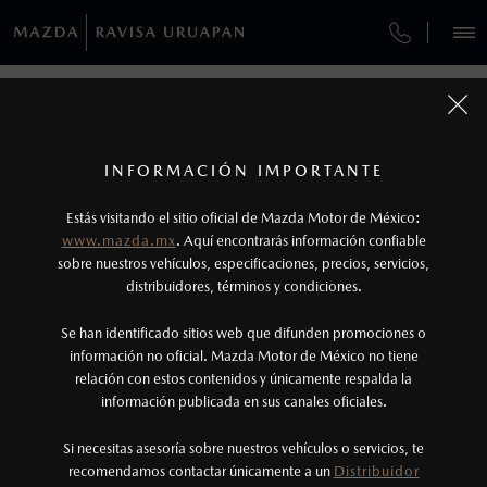
¿CÓMO COMPRAR MI MAZDA?
SERVICIOS Y MANTENIMIENTO
REGRESAR A VEHÍCULOS
VEHÍCULOS
AUTOS
SUVS
HÍBRIDOS
PICKUPS
ROA
FINANCIAMIENTO
MANTENIMIENTO MAZDA BT-50
1
MAZDA2 SEDÁN 2026
COTIZA TU MAZDA
Todas las imágenes del sitio son meramente ilustrativas.
SERVICIO EXPRESS
Los valores de rendimiento de combustible y
INFORMACIÓN IMPORTANTE
INFORMACIÓN DE COMPRA
emisiones de CO
se obtuvieron en condiciones
MAZDA2 SEDÁN
2026
2
ESPECIFICACIONES
Estás visitando el sitio oficial de Mazda Motor de México:
$301,900
8
GARANTÍA
controladas de laboratorio que pueden o no ser
DESDE
www.mazda.mx
. Aquí encontrarás información confiable
NOSOTROS
reproducibles ni obtenerse en condiciones y
sobre nuestros vehículos, especificaciones, precios, servicios,
i
CITA DE SERVICIO
distribuidores, términos y condiciones.
hábitos de manejo convencional, debido a
condiciones climatológicas, combustible,
SERVICIOS
Se han identificado sitios web que difunden promociones o
condiciones topográficas y otros factores.
información no oficial. Mazda Motor de México no tiene
relación con estos contenidos y únicamente respalda la
2
información publicada en sus canales oficiales.
(452)523-7444
®
Bluetooth
es una marca registrada de Bluetooth
Sig, Inc. Todos los derechos reservados. Este
Si necesitas asesoría sobre nuestros vehículos o servicios, te
AGENDAR CITA
recomendamos contactar únicamente a un
Distribuidor
sistema funciona con ciertos dispositivos