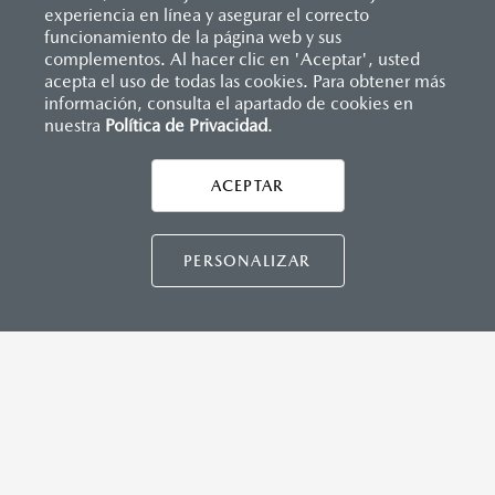
(SBR)
experiencia en línea y asegurar el correcto
Sistemas de asientos
Inicio
funcionamiento de la página web y sus
Distribuidores
Mazda Ravisa Uruapan
Vehículos
Mazda2 Sedán
Velocímetro
complementos. Al hacer clic en 'Aceptar', usted
Vidrio laminado, vidrio templado, vidrio plastificado
acepta el uso de todas las cookies. Para obtener más
INSTRUMENTOS
información, consulta el apartado de cookies en
Botón modo sport (TA)
nuestra
Política de Privacidad
LEGALES
.
Computadora de viaje
ACEPTAR
CONTÁCTANOS
DIMENSIONES INTERIORES (MM)
CONTÁCTANOS
Espacio para cabeza, delantero/trasero: 984/945
PERSONALIZAR
Espacio para caderas, delantero/trasero: 1,322/1,212
Espacio para hombros, delantero/trasero: 1,352/1,272
Espacio para piernas, delantero/trasero: 1,063/881
TÉRMINOS Y CONDICIONES
POLÍTICA DE PRIVACIDAD
VISITA MAZDA.MX
CAPACIDADES (L)
Aceite: 3.9
©2026 MAZDA MOTOR DE MÉXICO. TODOS LOS
Tanque de combustible: 44
DERECHOS RESERVADOS.
Volumen de carga: