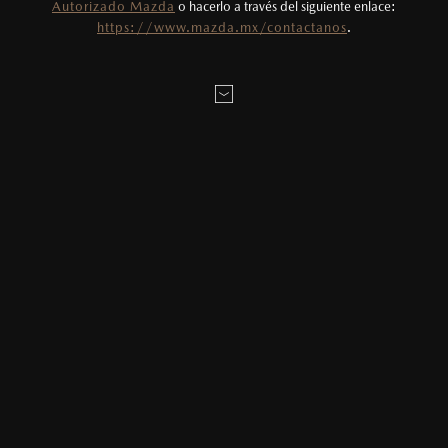
Autorizado Mazda
o hacerlo a través del siguiente enlace:
LOCALÍZANOS
https://www.mazda.mx/contactanos
.
MAZDA2 HATCHBACK
2026
$331,900
1
DESDE
ESTOY INTERESADO EN:
Elige tu enganche estimado
20
%
MAZDA3 SEDÁN
2026
Elige el plazo en meses deseado
$403,900
1
DESDE
24
Meses