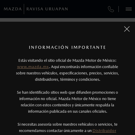
¿CÓMO COMPRAR MI MAZDA?
SERVICIOS Y MANTENIMIENTO
VEHÍCULOS
AUTOS
SUVS
HÍBRIDOS
PICKUPS
ROA
FINANCIAMIENTO
MANTENIMIENTO MAZDA BT-50
COMPÁRTENOS TUS DATOS PARA
SOLICITAR LA COTIZACIÓN DE TU
1
COTIZA TU MAZDA
MAZDA
SERVICIO EXPRESS
Los precios y especificaciones indicados en esta
INFORMACIÓN IMPORTANTE
INFORMACIÓN DE COMPRA
página son al menudeo, sugeridos por el
MAZDA2 SEDÁN
2026
Estás visitando el sitio oficial de Mazda Motor de México:
$301,900
1
TUS DATOS:
GARANTÍA
fabricante, en moneda de los Estados Unidos
DESDE
www.mazda.mx
. Aquí encontrarás información confiable
NOSOTROS
Mexicanos, incluyen: I.V.A., e I.S.A.N., y
sobre nuestros vehículos, especificaciones, precios, servicios,
CITA DE SERVICIO
distribuidores, términos y condiciones.
pueden cambiar sin previo aviso, no incluyen:
tenencias, placas, accesorios, seguro y gastos
SERVICIOS
Se han identificado sitios web que difunden promociones o
administrativos. Mazda de México, se reserva el
información no oficial. Mazda Motor de México no tiene
relación con estos contenidos y únicamente respalda la
derecho de modificar las especificaciones y los
información publicada en sus canales oficiales.
(452)523-7444
precios de sus productos, sin aviso previo al
consumidor.
Si necesitas asesoría sobre nuestros vehículos o servicios, te
AGENDAR CITA
recomendamos contactar únicamente a un
Distribuidor