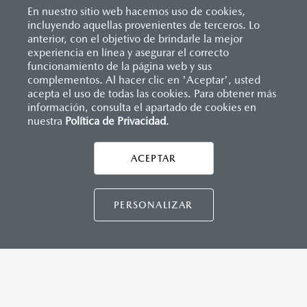
En nuestro sitio web hacemos uso de cookies,
incluyendo aquellas provenientes de terceros. Lo
anterior, con el objetivo de brindarle la mejor
experiencia en línea y asegurar el correcto
Inicio
funcionamiento de la página web y sus
Distribuidores
Mazda Ravisa Uruapan
Solicitar una cotización
complementos. Al hacer clic en 'Aceptar', usted
acepta el uso de todas las cookies. Para obtener más
información, consulta el apartado de cookies en
nuestra
Política de Privacidad
LEGALES
.
ACEPTAR
CONTÁCTANOS
CONTÁCTANOS
PERSONALIZAR
TÉRMINOS Y CONDICIONES
POLÍTICA DE PRIVACIDAD
VISITA MAZDA.MX