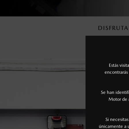
DISFRUTA
Contamos con u
Estás visi
encontrarás 
Se han identi
Motor de 
Si necesita
únicamente a