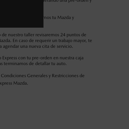
u Servicio Express generando una pre-orden y
tos fiscales.
de 5 minutos recibiremos tu Mazda y
nventario.
 de nuestro taller revisaremos 24 puntos de
azda. En caso de requerir un trabajo mayor, te
a agendar una nueva cita de servicio.
io Express con tu pre-orden en nuestra caja
as terminamos de detallar tu auto.
 Condiciones Generales y Restricciones de
Express Mazda.