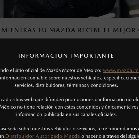
 MIENTRAS TU MAZDA RECIBE EL MEJO
na sala de espera de amenidades para que disfrutes, mientras e
INFORMACIÓN IMPORTANTE
tando el sitio oficial de Mazda Motor de México:
www.mazda.m
información confiable sobre nuestros vehículos, especificaciones
servicios, distribuidores, términos y condiciones.
ficado sitios web que difunden promociones o información no ofi
¿CÓMO F
México no tiene relación con estos contenidos y únicamente res
información publicada en sus canales oficiales.
1) Comunícate co
agenda tu próxim
s asesoría sobre nuestros vehículos o servicios, te recomendamos 
 un
Distribuidor Autorizado Mazda
o hacerlo a través del sigu