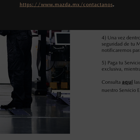
2) Agendaremos t
https://www.mazda.mx/contactanos
.
registrando tus da
3) En un máximo 
realizaremos un i
4) Una vez dentro
seguridad de tu M
notificaremos par
5) Paga tu Servic
exclusiva, mientr
Consulta
aquí
las
nuestro Servicio 