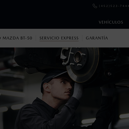
(452)523-744
VEHÍCULOS
 MAZDA BT-50
SERVICIO EXPRESS
GARANTÍA
en esta página son al menudeo, sugeridos por el fabricante, en m
o, no incluyen: tenencias, placas, accesorios, seguro y gastos ad
s de sus productos, sin aviso previo al consumidor.
n