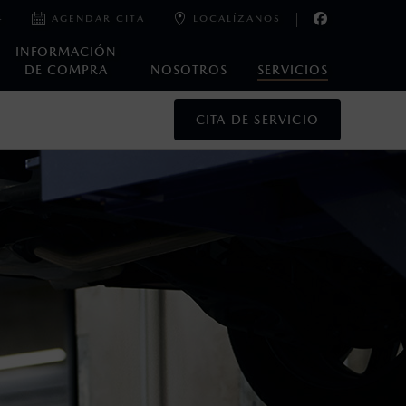
4
AGENDAR CITA
LOCALÍZANOS
INFORMACIÓN
DE COMPRA
NOSOTROS
SERVICIOS
CITA DE SERVICIO
oneda de los Estados Unidos Mexicanos, incluyen: I.V.A., e
ministrativos. Mazda de México, se reserva el derecho de