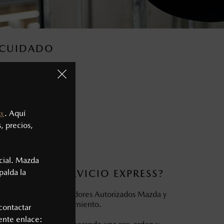
R CUIDADO
speras tu auto.
x
. Aquí
, precios,
cial. Mazda
UNCIONA SERVICIO EXPRESS?
palda la
n uno de los distribuidores Autorizados Mazda y
o servicio de mantenimiento.
contactar
iente enlace: