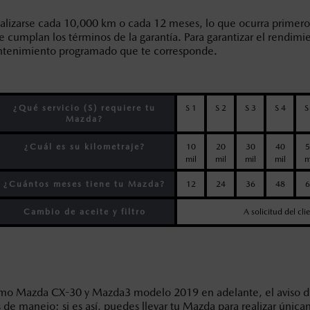
lizarse cada 10,000 km o cada 12 meses, lo que ocurra primero
e cumplan los términos de la garantía. Para garantizar el rendi
ntenimiento programado que te corresponde.
¿Qué servicio (S) requiere tu
S 1
S 2
S 3
S 4
S
Mazda?
¿Cuál es su kilometraje?
10
20
30
40
5
mil
mil
mil
mil
m
¿Cuántos meses tiene tu Mazda?
12
24
36
48
6
Cambio de aceite y filtro
A solicitud del cli
 Mazda CX-30 y Mazda3 modelo 2019 en adelante, el aviso del 
de manejo; si es así, puedes llevar tu Mazda para realizar únic