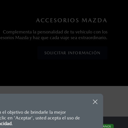
ACCESORIOS MAZDA
Complementa la personalidad de tu vehículo con los
esorios Mazda y haz que cada viaje sea extraordinario.
SOLICITAR INFORMACIÓN
 el objetivo de brindarle la mejor
lic en 'Aceptar', usted acepta el uso de
te, en moneda de los Estados
acidad
.
CONTÁCTANOS