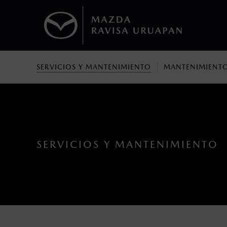
SERVICIOS Y MANTENIMIENTO
MANTENIMIENTO
1
Todas las imágenes del sitio son meramente ilustrativas.
No aplica para modelos Mazda MX-5 ni 
2
Los precios y especificaciones indicados 
I.S.A.N., y pueden cambiar sin previo avis
modificar las especificaciones y los precio
SERVICIOS Y MANTENIMIENTO
Todas las imágenes del sitio son meramente ilustrativas.