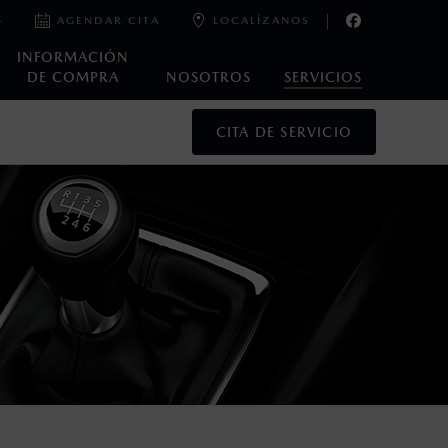
4
AGENDAR CITA
LOCALÍZANOS
INFORMACIÓN
DE COMPRA
NOSOTROS
SERVICIOS
CITA DE SERVICIO
oneda de los Estados Unidos Mexicanos, incluyen: I.V.A., e
ministrativos. Mazda de México, se reserva el derecho de