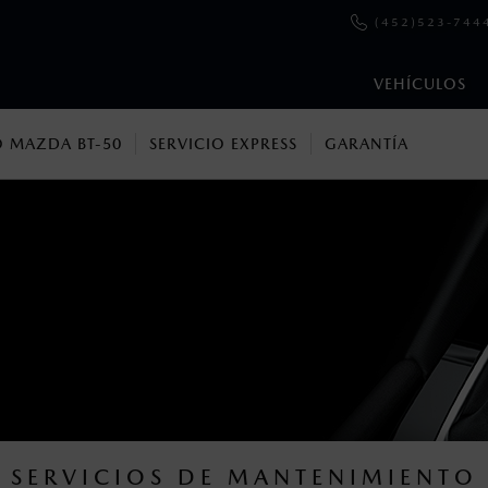
(452)523-744
VEHÍCULOS
 MAZDA BT-50
SERVICIO EXPRESS
GARANTÍA
Mazda MX-RF
en esta página son al menudeo, sugeridos por el fabricante, en m
o, no incluyen: tenencias, placas, accesorios, seguro y gastos ad
s de sus productos, sin aviso previo al consumidor.
SERVICIOS DE MANTENIMIENTO