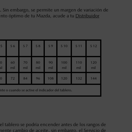
. Sin embargo, se permite un margen de variación de
miento óptimo de tu Mazda, acude a tu
Distribuidor
 5
S 6
S 7
S 8
S 9
S 10
S 11
S 12
0
60
70
80
90
100
110
120
il
mil
mil
mil
mil
mil
mil
mil
0
72
84
96
108
120
132
144
ente o cuando se active el indicador del tablero.
tablero se podría encender antes de los rangos de
amente cambio de aceite, sin embargo, el Servicio de