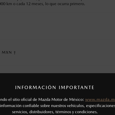
00 km o cada 12 meses, lo que ocurra primero.
cada nivel de mantenimiento. El precio refleja el uso de aceite s
11 *** - $3,050.00 MXN †
INFORMACIÓN IMPORTANTE
tro de aceite
Mexicana. Estos precios pueden cambiar en las ciudades fronteri
luye IVA, mano de obra y refacciones. Sujetos a cambio sin previo
tando el sitio oficial de Mazda Motor de México:
www.mazda.m
información confiable sobre nuestros vehículos, especificaciones
 servicio de mantenimiento es de +/- 1,000 km o +/- 1 mes, toma
servicios, distribuidores, términos y condiciones.
tro de aceite
ada 12 meses. Realizar el mantenimiento programado fuera de es