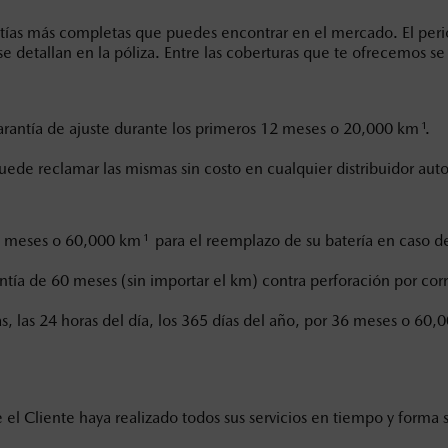
ías más completas que puedes encontrar en el mercado. El per
en esta página son al menudeo, sugeridos por el fabricante, en m
se detallan en la póliza. Entre las coberturas que te ofrecemos s
o, no incluyen: tenencias, placas, accesorios, seguro y gastos ad
s de sus productos, sin aviso previo al consumidor.
1
rantía de ajuste durante los primeros 12 meses o 20,000 km
.
de reclamar las mismas sin costo en cualquier distribuidor aut
1
36 meses o 60,000 km
para el reemplazo de su batería en caso de 
de 60 meses (sin importar el km) contra perforación por cor
, las 24 horas del día, los 365 días del año, por 36 meses o 60,
e el Cliente haya realizado todos sus servicios en tiempo y forma