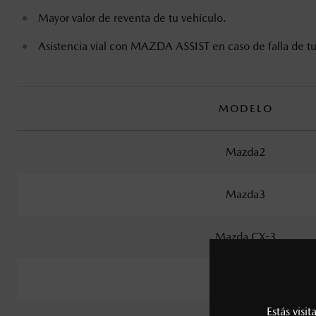
Mayor valor de reventa de tu vehículo.
Asistencia vial con MAZDA ASSIST en caso de falla de t
MODELO
Mazda2
Mazda3
Mazda CX-3
Mazda CX-30
Estás visi