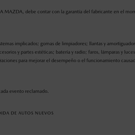
MAZDA, debe contar con la garantía del fabricante en el momen
 sistemas implicados; gomas de limpiadores; llantas y amortiguado
sorios y partes estéticas; batería y radio; faros, lámparas y luc
paraciones para mejorar el desempeño o el funcionamiento causados
 cada evento reclamado.
DIDA DE AUTOS NUEVOS