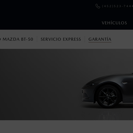
(452)523-744
VEHÍCULOS
 MAZDA BT-50
SERVICIO EXPRESS
GARANTÍA
 para vehículos vendidos dentro del territorio nacional.
enza una vez que la Garantía de Fábrica del vehículo haya vencid
11,000 km en el odómetro y menos de 12 meses de haber sido f
ento es válida únicamente para los clientes que adquirieron la Gar