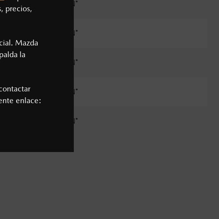
$5,650.00 MXN*
, precios,
$5,650.00 MXN*
cial. Mazda
palda la
$5,650.00 MXN*
contactar
$5,650.00 MXN*
iente enlace:
$5,650.00 MXN*