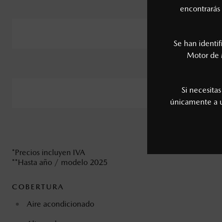
Mazda CX-5**
encontrarás 
Mazda CX-50
Se han identi
Motor de 
Mazda CX-90
Si necesita
Mazda BT-50
únicamente a
Mazda MX-5
*Precios incluyen IVA
**Hasta año / modelo 2025
COBERTURA
Aire acondicionado