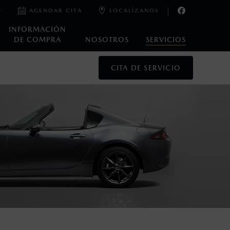
4
AGENDAR CITA
LOCALÍZANOS
INFORMACIÓN
DE COMPRA
NOSOTROS
SERVICIOS
CITA DE SERVICIO
o, es decir, después de los primeros 36 meses o los 60,000
acturados.
antía Extendida a partir del 2 de abril de 2024.