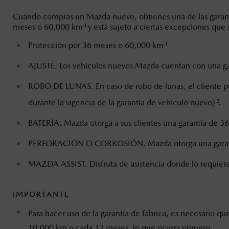
6
Cuando compras un Mazda nuevo, obtienes una de las garant
Los precios y especificaciones indicados 
1
meses o 60,000 km
y está sujeto a ciertas excepciones que 
I.S.A.N., y pueden cambiar sin previo avis
1
Protección por 36 meses o 60,000 km
modificar las especificaciones y los precio
AJUSTE. Los vehículos nuevos Mazda cuentan con una ga
Todas las imágenes del sitio son meramente ilustrativas.
ROBO DE LUNAS. En caso de robo de lunas, el cliente pue
2
durante la vigencia de la garantía de vehículo nuevo)
.
BATERÍA. Mazda otorga a sus clientes una garantía de 
PERFORACIÓN O CORROSIÓN. Mazda otorga una garantía 
MAZDA ASSIST. Disfruta de asistencia donde lo requieras
IMPORTANTE
Para hacer uso de la garantía de fábrica, es necesario qu
10,000 km o cada 12 meses, lo que ocurra primero.