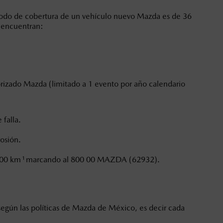
iodo de cobertura de un vehículo nuevo Mazda es de 36
oneda de los Estados Unidos Mexicanos, incluyen: I.V.A., e
e encuentran:
ministrativos. Mazda de México, se reserva el derecho de
orizado Mazda (limitado a 1 evento por año calendario
falla.
rosión.
1
000 km
marcando al 800 00 MAZDA (62932).
 según las políticas de Mazda de México, es decir cada