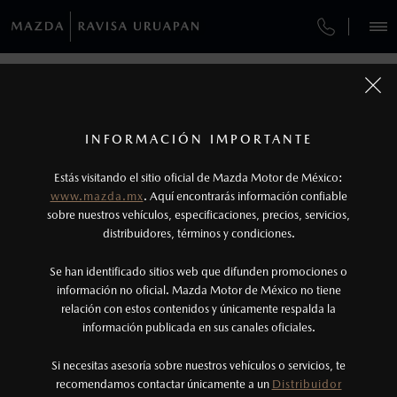
¿CÓMO COMPRAR MI MAZDA?
SERVICIOS Y MANTENIMIENTO
VEHÍCULOS
AUTOS
SUVS
HÍBRIDOS
PICKUPS
ROA
FINANCIAMIENTO
MANTENIMIENTO MAZDA BT-50
CONTÁCTANOS
1
COTIZA TU MAZDA
Todas las imágenes del sitio son meramente ilustrativas.
SERVICIO EXPRESS
Los precios y especificaciones indicados en esta
TUS DATOS:
INFORMACIÓN IMPORTANTE
INFORMACIÓN DE COMPRA
página son al menudeo, sugeridos por el
MAZDA2 SEDÁN
2026
Estás visitando el sitio oficial de Mazda Motor de México:
$301,900
1
GARANTÍA
fabricante, en moneda de los Estados Unidos
DESDE
www.mazda.mx
. Aquí encontrarás información confiable
NOSOTROS
Mexicanos, incluyen: I.V.A., e I.S.A.N., y
sobre nuestros vehículos, especificaciones, precios, servicios,
CITA DE SERVICIO
distribuidores, términos y condiciones.
pueden cambiar sin previo aviso, no incluyen:
tenencias, placas, accesorios, seguro y gastos
SERVICIOS
Se han identificado sitios web que difunden promociones o
administrativos. Mazda de México, se reserva el
información no oficial. Mazda Motor de México no tiene
relación con estos contenidos y únicamente respalda la
derecho de modificar las especificaciones y los
información publicada en sus canales oficiales.
(452)523-7444
precios de sus productos, sin aviso previo al
consumidor.
Si necesitas asesoría sobre nuestros vehículos o servicios, te
AGENDAR CITA
recomendamos contactar únicamente a un
Distribuidor