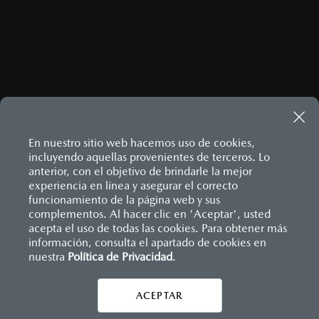
ENVIAR
Este sitio está protegido por reCAPTCHA y aplican las
Políticas
de privacidad
y
Términos del servicio
de Google.
En nuestro sitio web hacemos uso de cookies,
incluyendo aquellas provenientes de terceros. Lo
anterior, con el objetivo de brindarle la mejor
MAZDA3 HATCHBACK
2026
experiencia en línea y asegurar el correcto
$458,900
Inicio
funcionamiento de la página web y sus
Distribuidores
Mazda Ravisa Uruapan
Contáctanos
1
DESDE
complementos. Al hacer clic en 'Aceptar', usted
acepta el uso de todas las cookies. Para obtener más
información, consulta el apartado de cookies en
LEGALES
nuestra
Política de Privacidad
.
ACEPTAR
CONTÁCTANOS