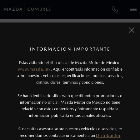
¿CÓMO COMPRAR MI MAZDA?
SERVICIOS Y MANTENIMIENTO
REGRESAR A VEHÍCULOS
VEHÍCULOS
AUTOS
SUVS
HÍBRIDOS
PICKUPS
ROA
FINANCIAMIENTO
MANTENIMIENTO MAZDA BT-50
1
MAZDA2 SEDÁN 2026
COTIZA TU MAZDA
Todas las imágenes del sitio son meramente ilustrativas.
SERVICIO EXPRESS
Los valores de rendimiento de combustible y
INFORMACIÓN IMPORTANTE
INFORMACIÓN DE COMPRA
emisiones de CO
se obtuvieron en condiciones
MAZDA2 SEDÁN
2026
2
ESPECIFICACIONES
Estás visitando el sitio oficial de Mazda Motor de México:
$301,900
8
GARANTÍA
controladas de laboratorio que pueden o no ser
DESDE
www.mazda.mx
. Aquí encontrarás información confiable
NOSOTROS
reproducibles ni obtenerse en condiciones y
sobre nuestros vehículos, especificaciones, precios, servicios,
i
distribuidores, términos y condiciones.
COLLISION CENTER LAS TORRES
hábitos de manejo convencional, debido a
condiciones climatológicas, combustible,
SERVICIOS
Se han identificado sitios web que difunden promociones o
CITA DE SERVICIO
condiciones topográficas y otros factores.
información no oficial. Mazda Motor de México no tiene
relación con estos contenidos y únicamente respalda la
2
información publicada en sus canales oficiales.
(81)8073-0000
®
Bluetooth
es una marca registrada de Bluetooth
Sig, Inc. Todos los derechos reservados. Este
Si necesitas asesoría sobre nuestros vehículos o servicios, te
AGENDAR CITA
recomendamos contactar únicamente a un
Distribuidor
sistema funciona con ciertos dispositivos