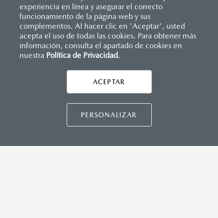
(SBR)
experiencia en línea y asegurar el correcto
Sistemas de asientos
Inicio
funcionamiento de la página web y sus
Distribuidores
Mazda Cumbres
Vehículos
Mazda2 Sedán
Velocímetro
complementos. Al hacer clic en 'Aceptar', usted
Vidrio laminado, vidrio templado, vidrio plastificado
acepta el uso de todas las cookies. Para obtener más
INSTRUMENTOS
información, consulta el apartado de cookies en
Botón modo sport (TA)
nuestra
Política de Privacidad
LEGALES
.
Computadora de viaje
ACEPTAR
CONTÁCTANOS
DIMENSIONES INTERIORES (MM)
CONTÁCTANOS
Espacio para cabeza, delantero/trasero: 984/945
PERSONALIZAR
Espacio para caderas, delantero/trasero: 1,322/1,212
Espacio para hombros, delantero/trasero: 1,352/1,272
Espacio para piernas, delantero/trasero: 1,063/881
TÉRMINOS Y CONDICIONES
POLÍTICA DE PRIVACIDAD
VISITA MAZDA.MX
CAPACIDADES (L)
Aceite: 3.9
©2026 MAZDA MOTOR DE MÉXICO. TODOS LOS
Tanque de combustible: 44
DERECHOS RESERVADOS.
Volumen de carga: