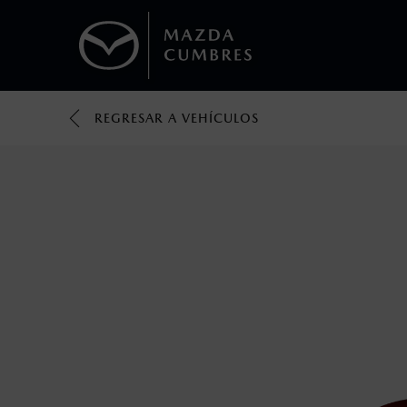
REGRESAR A VEHÍCULOS
1
Todas las imágenes del sitio son meramente ilustrativas.
Los valores de rendimiento de combustibl
obtenerse en condiciones y hábitos de man
2
®
Bluetooth
es una marca registrada de Bluet
mazda.mx para más información sobre com
3
Utiliza siempre el cinturón de seguridad y 
silla.
4
Lo que ocurra primero.