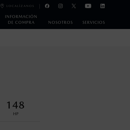
LOCALÍZANOS
INFORMACIÓN
DE COMPRA
NOSOTROS
SERVICIOS
e laboratorio que pueden o no ser reproducibles ni
ble, condiciones topográficas y otros factores.
na con ciertos dispositivos electrónicos. Consulta en
encuentran disponibles en el asiento trasero para asegurar la
148
HP