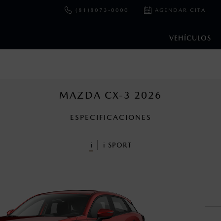
(81)8073-0000
AGENDAR CITA
VEHÍCULOS
e y emisiones de CO
se obtuvieron en condiciones controladas d
2
ejo convencional, debido a condiciones climatológicas, combusti
MAZDA CX-3 2026
ESPECIFICACIONES
ooth Sig, Inc. Todos los derechos reservados. Este sistema funcio
patibilidad de equipos.
i
i
SPORT
cuando viajes con niños utiliza los dispositivos de anclaje que se 