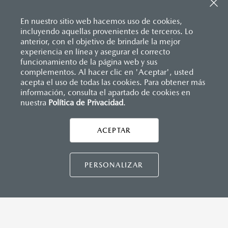
Sistema de frenado (freno de servicio y de
Consola central con portavasos y descansabrazos
estacionamiento)
Descansabrazos trasero con portavasos
Sistema desempañante
En nuestro sitio web hacemos uso de cookies,
Palanca de velocidades forrada en piel
Sistema limpia y lava parabrisas
incluyendo aquellas provenientes de terceros. Lo
Soporte lumbar de ajuste eléctrico
Sistema recordatorio de uso de cinturón de seguridad
anterior, con el objetivo de brindarle la mejor
Vestiduras de asientos en piel nappa
(SBR)
experiencia en línea y asegurar el correcto
Volante forrado en piel
Sistemas de asientos
Inicio
funcionamiento de la página web y sus
Distribuidores
Mazda Cumbres
Vehículos
Volante con calefacción
Mazda CX-90
Velocímetro
complementos. Al hacer clic en 'Aceptar', usted
Vidrio laminado, vidrio templado, vidrio plastificado
acepta el uso de todas las cookies. Para obtener más
información, consulta el apartado de cookies en
nuestra
Política de Privacidad
LEGALES
.
MAZDA CONNECT
Apple CarPlay™ y Android Auto
™ inalámbrico
Control central de mando (HMI)
ACEPTAR
CONTÁCTANOS
Controles de audio montados al volante
Entrada USB
Pantalla a color de 12.3"
CONTÁCTANOS
PERSONALIZAR
Sistema Bluetooth® (manos libres)
Sistema de audio Bose® HD AM/FM con 12 bocinas
TÉRMINOS Y CONDICIONES
POLÍTICA DE PRIVACIDAD
INSTRUMENTOS