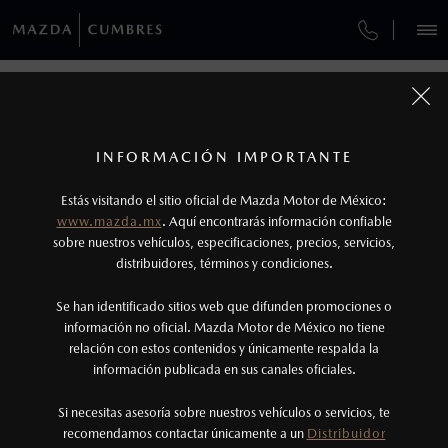
¿CÓMO COMPRAR MI MAZDA?
SERVICIOS Y MANTENIMIENTO
REGRESAR A VEHÍCULOS
VEHÍCULOS
AUTOS
SUVS
HÍBRIDOS
PICKUPS
ROA
FINANCIAMIENTO
MANTENIMIENTO MAZDA BT-50
1
MAZDA CX-90 2026
COTIZA TU MAZDA
Todas las imágenes del sitio son meramente ilustrativas.
SERVICIO EXPRESS
Los valores de rendimiento de combustible y
INFORMACIÓN IMPORTANTE
INFORMACIÓN DE COMPRA
emisiones de CO
se obtuvieron en condiciones
MAZDA2 SEDÁN
2026
2
ESPECIFICACIONES
Estás visitando el sitio oficial de Mazda Motor de México:
$301,900
6
GARANTÍA
controladas de laboratorio que pueden o no ser
DESDE
www.mazda.mx
. Aquí encontrarás información confiable
NOSOTROS
reproducibles ni obtenerse en condiciones y
sobre nuestros vehículos, especificaciones, precios, servicios,
SIGNATURE MHEV
distribuidores, términos y condiciones.
COLLISION CENTER LAS TORRES
hábitos de manejo convencional, debido a
condiciones climatológicas, combustible,
SERVICIOS
Se han identificado sitios web que difunden promociones o
CITA DE SERVICIO
condiciones topográficas y otros factores.
información no oficial. Mazda Motor de México no tiene
relación con estos contenidos y únicamente respalda la
2
información publicada en sus canales oficiales.
(81)8073-0000
El Control Dinámico de Estabilidad (DSC) es un
sistema electrónico para ayudar al conductor a
Si necesitas asesoría sobre nuestros vehículos o servicios, te
AGENDAR CITA
recomendamos contactar únicamente a un
Distribuidor
mantener el control en condiciones adversas. No