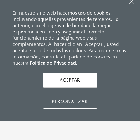
Sistema de frenado (freno de servicio y de
Entrada USB
estacionamiento)
Pantalla a color de 7’’
Sistema desempañante
En nuestro sitio web hacemos uso de cookies,
®
2
Sistema Bluetooth
(manos libres)
Sistema limpia y lava parabrisas
incluyendo aquellas provenientes de terceros. Lo
Sistema de audio AM/FM con 6 bocinas
Sistema recordatorio de uso de cinturón de seguridad
anterior, con el objetivo de brindarle la mejor
(SBR)
experiencia en línea y asegurar el correcto
Sistemas de asientos
Inicio
funcionamiento de la página web y sus
Distribuidores
Mazda Cumbres
Vehículos
Mazda2 Hatchback
Velocímetro
complementos. Al hacer clic en 'Aceptar', usted
INSTRUMENTOS
Vidrio laminado, vidrio templado, vidrio plastificado
acepta el uso de todas las cookies. Para obtener más
información, consulta el apartado de cookies en
Botón modo sport (TA)
nuestra
Política de Privacidad
LEGALES
.
Computadora de viaje
Control de velocidad crusero (Cruise control)
ACEPTAR
CONTÁCTANOS
DIMENSIONES INTERIORES (MM)
CONTÁCTANOS
PERSONALIZAR
Espacio para cabeza, delantero/trasero: 984/945
Espacio para caderas, delantero/trasero: 1,322/1,212
Espacio para hombros, delantero/trasero: 1,352/1,272
Espacio para piernas, delantero/trasero: 1,063/881
TÉRMINOS Y CONDICIONES
POLÍTICA DE PRIVACIDAD