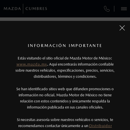
¿CÓMO COMPRAR MI MAZDA?
SERVICIOS Y MANTENIMIENTO
REGRESAR A VEHÍCULOS
VEHÍCULOS
AUTOS
SUVS
HÍBRIDOS
PICKUPS
ROA
FINANCIAMIENTO
MANTENIMIENTO MAZDA BT-50
1
MAZDA2 HATCHBACK 2026
COTIZA TU MAZDA
Todas las imágenes del sitio son meramente ilustrativas.
SERVICIO EXPRESS
Los valores de rendimiento de combustible y
INFORMACIÓN IMPORTANTE
INFORMACIÓN DE COMPRA
emisiones de CO
se obtuvieron en condiciones
MAZDA2 SEDÁN
2026
2
ESPECIFICACIONES
Estás visitando el sitio oficial de Mazda Motor de México:
$301,900
7
GARANTÍA
controladas de laboratorio que pueden o no ser
DESDE
www.mazda.mx
. Aquí encontrarás información confiable
NOSOTROS
reproducibles ni obtenerse en condiciones y
sobre nuestros vehículos, especificaciones, precios, servicios,
i
SPORT
distribuidores, términos y condiciones.
COLLISION CENTER LAS TORRES
hábitos de manejo convencional, debido a
condiciones climatológicas, combustible,
SERVICIOS
Se han identificado sitios web que difunden promociones o
CITA DE SERVICIO
condiciones topográficas y otros factores.
información no oficial. Mazda Motor de México no tiene
relación con estos contenidos y únicamente respalda la
2
información publicada en sus canales oficiales.
(81)8073-0000
®
Bluetooth
es una marca registrada de Bluetooth
Sig, Inc. Todos los derechos reservados. Este
Si necesitas asesoría sobre nuestros vehículos o servicios, te
AGENDAR CITA
recomendamos contactar únicamente a un
Distribuidor
sistema funciona con ciertos dispositivos