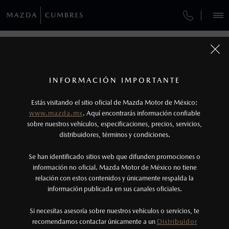
¿CÓMO COMPRAR MI MAZDA?
SERVICIOS Y MANTENIMIENTO
REGRESAR A VEHÍCULOS
VEHÍCULOS
AUTOS
SUVS
HÍBRIDOS
PICKUPS
ROA
FINANCIAMIENTO
MANTENIMIENTO MAZDA BT-50
1
MAZDA3 HATCHBACK 2026
COTIZA TU MAZDA
Todas las imágenes del sitio son meramente ilustrativas.
SERVICIO EXPRESS
Los valores de rendimiento de combustible y
INFORMACIÓN IMPORTANTE
INFORMACIÓN DE COMPRA
emisiones de CO
se obtuvieron en condiciones
MAZDA2 SEDÁN
2026
2
ESPECIFICACIONES
Estás visitando el sitio oficial de Mazda Motor de México:
$301,900
7
GARANTÍA
controladas de laboratorio que pueden o no ser
DESDE
www.mazda.mx
. Aquí encontrarás información confiable
NOSOTROS
reproducibles ni obtenerse en condiciones y
sobre nuestros vehículos, especificaciones, precios, servicios,
i
SPORT
distribuidores, términos y condiciones.
COLLISION CENTER LAS TORRES
hábitos de manejo convencional, debido a
condiciones climatológicas, combustible,
SERVICIOS
Se han identificado sitios web que difunden promociones o
CITA DE SERVICIO
condiciones topográficas y otros factores.
información no oficial. Mazda Motor de México no tiene
relación con estos contenidos y únicamente respalda la
2
información publicada en sus canales oficiales.
(81)8073-0000
®
Bluetooth
es una marca registrada de Bluetooth
Sig, Inc. Todos los derechos reservados. Este
Si necesitas asesoría sobre nuestros vehículos o servicios, te
AGENDAR CITA
recomendamos contactar únicamente a un
Distribuidor
sistema funciona con ciertos dispositivos