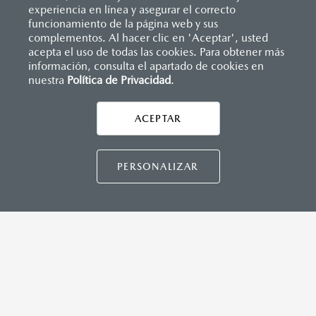
(SBR)
experiencia en línea y asegurar el correcto
Sistemas de asientos
Inicio
funcionamiento de la página web y sus
Distribuidores
Mazda Cumbres
Vehículos
Mazda3 Hatchback
Velocímetro
complementos. Al hacer clic en 'Aceptar', usted
MAZDA CONNECT™
Vidrio laminado, vidrio templado, vidrio plastificado
acepta el uso de todas las cookies. Para obtener más
información, consulta el apartado de cookies en
Apple CarPlay™ y Android Auto™ inalámbrico
nuestra
Política de Privacidad
LEGALES
.
Control central de mando (HMI)
Controles de audio montados al volante
Entrada USB C
ACEPTAR
Pantalla a color de 10"
CONTÁCTANOS
®
2
3
Sistema Bluetooth
(manos libres)
Sistema de audio AM/FM con 8 bocinas
CONTÁCTANOS
PERSONALIZAR
INSTRUMENTOS
TÉRMINOS Y CONDICIONES
Botón modo sport (TA)
POLÍTICA DE PRIVACIDAD
Computadora de viaje
VISITA MAZDA.MX
Control de velocidad crucero (Cruise control)
Freno de mano eléctrico (EPB) con auto hold
©2026 MAZDA MOTOR DE MÉXICO. TODOS LOS
DERECHOS RESERVADOS.