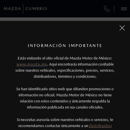
¿CÓMO COMPRAR MI MAZDA?
SERVICIOS Y MANTENIMIENTO
REGRESAR A VEHÍCULOS
VEHÍCULOS
AUTOS
SUVS
HÍBRIDOS
PICKUPS
ROA
FINANCIAMIENTO
MANTENIMIENTO MAZDA BT-50
1
MAZDA CX-5 2026
COTIZA TU MAZDA
Todas las imágenes del sitio son meramente ilustrativas.
SERVICIO EXPRESS
Los valores de rendimiento de combustible y
INFORMACIÓN IMPORTANTE
INFORMACIÓN DE COMPRA
emisiones de CO
se obtuvieron en condiciones
MAZDA2 SEDÁN
2026
2
ESPECIFICACIONES
Estás visitando el sitio oficial de Mazda Motor de México:
$301,900
5
GARANTÍA
controladas de laboratorio que pueden o no ser
DESDE
www.mazda.mx
. Aquí encontrarás información confiable
NOSOTROS
reproducibles ni obtenerse en condiciones y
sobre nuestros vehículos, especificaciones, precios, servicios,
i
SPORT
distribuidores, términos y condiciones.
COLLISION CENTER LAS TORRES
hábitos de manejo convencional, debido a
condiciones climatológicas, combustible,
SERVICIOS
Se han identificado sitios web que difunden promociones o
CITA DE SERVICIO
condiciones topográficas y otros factores.
información no oficial. Mazda Motor de México no tiene
relación con estos contenidos y únicamente respalda la
2
información publicada en sus canales oficiales.
(81)8073-0000
El Control Dinámico de Estabilidad (DSC) es un
sistema electrónico para ayudar al conductor a
Si necesitas asesoría sobre nuestros vehículos o servicios, te
AGENDAR CITA
recomendamos contactar únicamente a un
Distribuidor
mantener el control en condiciones adversas. No