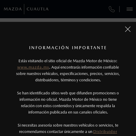
¿CÓMO COMPRAR MI MAZDA?
SERVICIOS Y MANTENIMIENTO
REGRESAR A VEHÍCULOS
VEHÍCULOS
AUTOS
SUVS
HÍBRIDOS
PICKUPS
ROA
FINANCIAMIENTO
MANTENIMIENTO MAZDA BT-50
1
MAZDA MX-5 2026
Todas las imágenes del sitio son meramente ilustrativas.
GARANTÍA
Los valores de rendimiento de combustible y
INFORMACIÓN IMPORTANTE
INFORMACIÓN DE COMPRA
emisiones de CO
se obtuvieron en condiciones
MAZDA2 SEDÁN
2026
2
ESPECIFICACIONES
Estás visitando el sitio oficial de Mazda Motor de México:
CITA DE SERVICIO
$301,900
5
controladas de laboratorio que pueden o no ser
DESDE
www.mazda.mx
. Aquí encontrarás información confiable
NOSOTROS
reproducibles ni obtenerse en condiciones y
sobre nuestros vehículos, especificaciones, precios, servicios,
i
SPORT
distribuidores, términos y condiciones.
hábitos de manejo convencional, debido a
condiciones climatológicas, combustible,
SERVICIOS
Se han identificado sitios web que difunden promociones o
condiciones topográficas y otros factores.
información no oficial. Mazda Motor de México no tiene
relación con estos contenidos y únicamente respalda la
2
información publicada en sus canales oficiales.
NOTICIAS
Utiliza siempre el cinturón de seguridad y
cuando viajes con niños utiliza los dispositivos de
Si necesitas asesoría sobre nuestros vehículos o servicios, te
recomendamos contactar únicamente a un
Distribuidor
anclaje que se encuentran disponibles en el
(735)398-0435