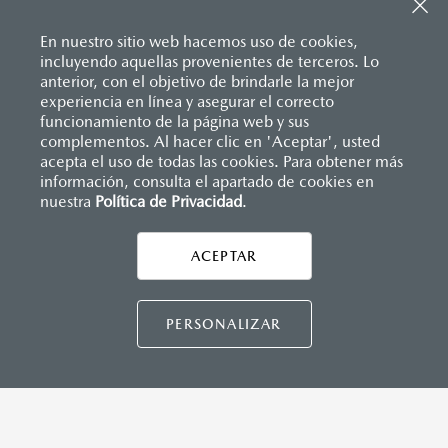
Sistema de frenado (freno de servicio y de
Pantalla a color de 8.8"
estacionamiento)
Sistema de audio AM/FM con 6 bocinas
Sistema desempañante
En nuestro sitio web hacemos uso de cookies,
Sistema limpia y lava parabrisas
incluyendo aquellas provenientes de terceros. Lo
Sistema recordatorio de uso de cinturón de seguridad
anterior, con el objetivo de brindarle la mejor
(SBR)
experiencia en línea y asegurar el correcto
INSTRUMENTOS
Sistemas de asientos
Inicio
funcionamiento de la página web y sus
Distribuidores
Mazda Cuautla
Vehículos
Mazda MX-5
Velocímetro
complementos. Al hacer clic en 'Aceptar', usted
Computadora de viaje
Vidrio laminado, vidrio templado, vidrio plastificado
acepta el uso de todas las cookies. Para obtener más
Control de velocidad crucero (Cruise control)
información, consulta el apartado de cookies en
nuestra
Política de Privacidad
LEGALES
.
DIMENSIONES INTERIORES (MM)
ACEPTAR
CONTÁCTANOS
Espacio para cabeza: 950
Espacio para caderas: 1,320
Espacio para hombros: 1,325
CONTÁCTANOS
PERSONALIZAR
CONTACTO
Espacio para piernas: 1,095
DIRECTO AQUÍ
TÉRMINOS Y CONDICIONES
CAPACIDADES (L)
POLÍTICA DE PRIVACIDAD
Aceite: 4.1