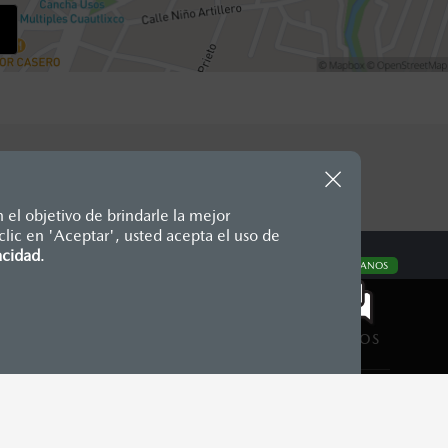
 el objetivo de brindarle la mejor
lic en 'Aceptar', usted acepta el uso de
te, en moneda de los Estados
acidad
.
CONTÁCTANOS
nencias, placas, accesorios,
aciones y los precios de sus
CONTÁCTANOS
DA MOTOR DE MÉXICO. TODOS LOS DERECHOS RESERVADOS.