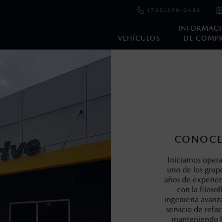
(735)398-0435
INFORMAC
VEHÍCULOS
DE COMP
en esta página son al menudeo, sugeridos por el fabricante, en m
o, no incluyen: tenencias, placas, accesorios, seguro y gastos ad
s de sus productos, sin aviso previo al consumidor.
CONOCE
Iniciamos opera
uno de los grup
años de experien
con la filoso
ingeniería avanz
servicio de refac
manteniendo la