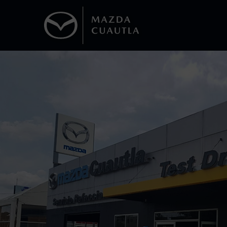
1
Todas las imágenes del sitio son meramente ilustrativas.
Los precios y especificaciones indicados 
I.S.A.N., y pueden cambiar sin previo avis
modificar las especificaciones y los precio
Todas las imágenes del sitio son meramente ilustrativas.