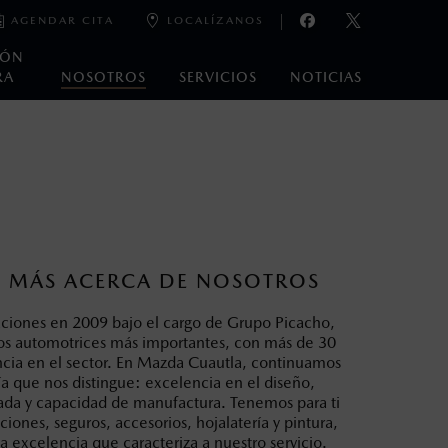
AGENDAR CITA
LOCALÍZANOS
IÓN
RA
NOSOTROS
SERVICIOS
NOTICIAS
oneda de los Estados Unidos Mexicanos, incluyen: I.V.A., e
ministrativos. Mazda de México, se reserva el derecho de
 MÁS ACERCA DE NOSOTROS
ciones en 2009 bajo el cargo de Grupo Picacho,
os automotrices más importantes, con más de 30
cia en el sector. En Mazda Cuautla, continuamos
fía que nos distingue: excelencia en el diseño,
ada y capacidad de manufactura. Tenemos para ti
ciones, seguros, accesorios, hojalatería y pintura,
 excelencia que caracteriza a nuestro servicio.