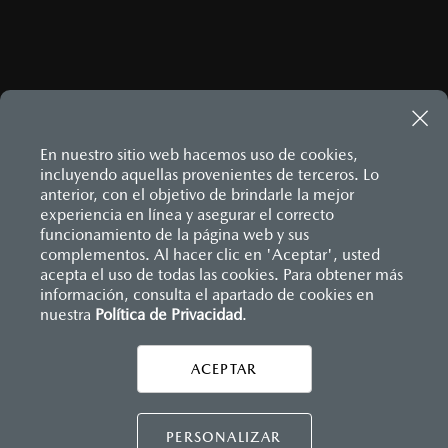
En nuestro sitio web hacemos uso de cookies,
incluyendo aquellas provenientes de terceros. Lo
anterior, con el objetivo de brindarle la mejor
experiencia en línea y asegurar el correcto
Inicio
funcionamiento de la página web y sus
Distribuidores
Mazda Cuautla
Información de compra
¿Cómo comprar mi Mazda?
complementos. Al hacer clic en 'Aceptar', usted
acepta el uso de todas las cookies. Para obtener más
información, consulta el apartado de cookies en
nuestra
Política de Privacidad
LEGALES
.
ACEPTAR
CONTÁCTANOS
CONTÁCTANOS
PERSONALIZAR
CONTACTO