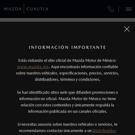
¿CÓMO COMPRAR MI MAZDA?
SERVICIOS Y MANTENIMIENTO
VEHÍCULOS
¿CÓMO COMPRAR MI MAZDA?
AUTOS
SUVS
HÍBRIDOS
PICKUPS
ROA
FINANCIAMIENTO
MANTENIMIENTO MAZDA BT-50
1
PASOS DE COMPRA
Todas las imágenes del sitio son meramente ilustrativas.
GARANTÍA
Los precios y especificaciones indicados en esta
INFORMACIÓN IMPORTANTE
INFORMACIÓN DE COMPRA
página son al menudeo, sugeridos por el
MAZDA2 SEDÁN
2026
Estás visitando el sitio oficial de Mazda Motor de México:
CITA DE SERVICIO
$301,900
1
fabricante, en moneda de los Estados Unidos
DESDE
www.mazda.mx
. Aquí encontrarás información confiable
NOSOTROS
Mexicanos, incluyen: I.V.A., e I.S.A.N., y
sobre nuestros vehículos, especificaciones, precios, servicios,
distribuidores, términos y condiciones.
pueden cambiar sin previo aviso, no incluyen:
tenencias, placas, accesorios, seguro y gastos
SERVICIOS
Se han identificado sitios web que difunden promociones o
administrativos. Mazda de México, se reserva el
información no oficial. Mazda Motor de México no tiene
relación con estos contenidos y únicamente respalda la
derecho de modificar las especificaciones y los
información publicada en sus canales oficiales.
NOTICIAS
precios de sus productos, sin aviso previo al
consumidor.
Si necesitas asesoría sobre nuestros vehículos o servicios, te
recomendamos contactar únicamente a un
Distribuidor
(735)398-0435