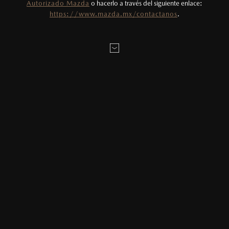
Autorizado Mazda
o hacerlo a través del siguiente enlace:
Todas las imágenes del sitio son meramente
https://www.mazda.mx/contactanos
.
ilustrativas.
AGENDAR CITA
MAZDA2 HATCHBACK
2026
$331,900
1
DESDE
LOCALÍZANOS
SERVICIOS DE MANTENIMIENTO MAZDA
BT-50
Los Servicios de Mantenimiento Programado para Mazda BT-
MAZDA3 SEDÁN
2026
50 deben realizarse cada 10,000 km o cada 12 meses, lo
$403,900
1
DESDE
que ocurra primero. Sin embargo, se permite un margen de