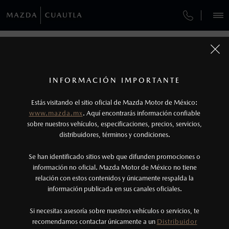
¿CÓMO COMPRAR MI MAZDA?
SERVICIOS Y MANTENIMIENTO
VEHÍCULOS
MANTENIMIENTO MAZDA BT-50
AUTOS
SUVS
HÍBRIDOS
PICKUPS
ROA
FINANCIAMIENTO
MANTENIMIENTO MAZDA BT-50
1
Todas las imágenes del sitio son meramente ilustrativas.
GARANTÍA
Los precios y especificaciones indicados en esta
INFORMACIÓN IMPORTANTE
INFORMACIÓN DE COMPRA
MANTENIMIENTO MAZDA BT-50
página son al menudeo, sugeridos por el
MAZDA2 SEDÁN
2026
Estás visitando el sitio oficial de Mazda Motor de México:
CITA DE SERVICIO
$301,900
1
fabricante, en moneda de los Estados Unidos
DESDE
www.mazda.mx
Asegura el máximo rendimiento, seguridad y
. Aquí encontrarás información confiable
NOSOTROS
Mexicanos, incluyen: I.V.A., e I.S.A.N., y
durabilidad de tu pickup con un mantenimiento
sobre nuestros vehículos, especificaciones, precios, servicios,
adecuado. Consulta los intervalos recomendados,
distribuidores, términos y condiciones.
pueden cambiar sin previo aviso, no incluyen:
agenda tu cita de servicio con técnicos especializados y
tenencias, placas, accesorios, seguro y gastos
garantiza un desempeño excepcional en cada trayecto.
SERVICIOS
Se han identificado sitios web que difunden promociones o
administrativos. Mazda de México, se reserva el
información no oficial. Mazda Motor de México no tiene
relación con estos contenidos y únicamente respalda la
derecho de modificar las especificaciones y los
información publicada en sus canales oficiales.
NOTICIAS
precios de sus productos, sin aviso previo al
consumidor.
Si necesitas asesoría sobre nuestros vehículos o servicios, te
recomendamos contactar únicamente a un
Distribuidor
(735)398-0435