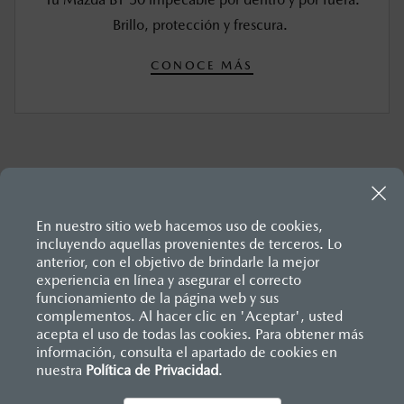
Brillo, protección y frescura.
CONOCE MÁS
En nuestro sitio web hacemos uso de cookies,
incluyendo aquellas provenientes de terceros. Lo
anterior, con el objetivo de brindarle la mejor
experiencia en línea y asegurar el correcto
Inicio
funcionamiento de la página web y sus
Distribuidores
Mazda Cuautla
Servicios
Mantenimiento Mazda BT-50
complementos. Al hacer clic en 'Aceptar', usted
acepta el uso de todas las cookies. Para obtener más
información, consulta el apartado de cookies en
nuestra
Política de Privacidad
LEGALES
.