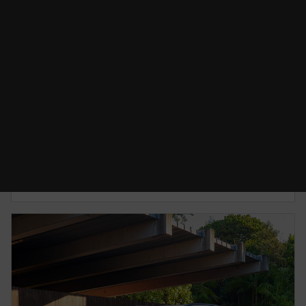
CAMBIO DE ACEITE
Desde $2,700.00 MXN*
Conserva tu Mazda en perfecto estado para que
sigas disfrutando tu camino.
CONOCE MÁS