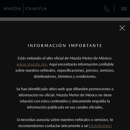
¿CÓMO COMPRAR MI MAZDA?
SERVICIOS Y MANTENIMIENTO
REGRESAR A VEHÍCULOS
VEHÍCULOS
AUTOS
SUVS
HÍBRIDOS
PICKUPS
ROA
FINANCIAMIENTO
MANTENIMIENTO MAZDA BT-50
1
MAZDA CX-5 2026
Todas las imágenes del sitio son meramente ilustrativas.
GARANTÍA
Los valores de rendimiento de combustible y
INFORMACIÓN IMPORTANTE
INFORMACIÓN DE COMPRA
emisiones de CO
se obtuvieron en condiciones
MAZDA2 SEDÁN
2026
2
ESPECIFICACIONES
Estás visitando el sitio oficial de Mazda Motor de México:
CITA DE SERVICIO
$301,900
5
controladas de laboratorio que pueden o no ser
DESDE
www.mazda.mx
. Aquí encontrarás información confiable
NOSOTROS
reproducibles ni obtenerse en condiciones y
sobre nuestros vehículos, especificaciones, precios, servicios,
i
SPORT
distribuidores, términos y condiciones.
hábitos de manejo convencional, debido a
condiciones climatológicas, combustible,
SERVICIOS
Se han identificado sitios web que difunden promociones o
condiciones topográficas y otros factores.
información no oficial. Mazda Motor de México no tiene
relación con estos contenidos y únicamente respalda la
2
información publicada en sus canales oficiales.
NOTICIAS
El Control Dinámico de Estabilidad (DSC) es un
sistema electrónico para ayudar al conductor a
Si necesitas asesoría sobre nuestros vehículos o servicios, te
recomendamos contactar únicamente a un
Distribuidor
mantener el control en condiciones adversas. No
(735)398-0435